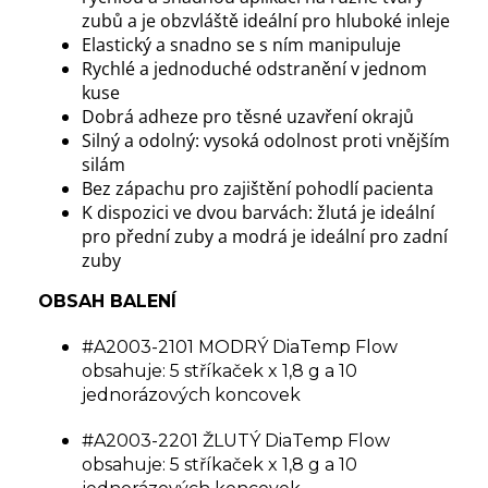
zubů a je obzvláště ideální pro hluboké inleje
Elastický a snadno se s ním manipuluje
Rychlé a jednoduché odstranění v jednom
kuse
Dobrá adheze pro těsné uzavření okrajů
Silný a odolný: vysoká odolnost proti vnějším
silám
Bez zápachu pro zajištění pohodlí pacienta
K dispozici ve dvou barvách: žlutá je ideální
pro přední zuby a modrá je ideální pro zadní
zuby
OBSAH BALENÍ
#A2003-2101 MODRÝ DiaTemp Flow
obsahuje: 5 stříkaček x 1,8 g a 10
jednorázových koncovek
#A2003-2201 ŽLUTÝ DiaTemp Flow
obsahuje: 5 stříkaček x 1,8 g a 10