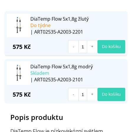
DiaTemp Flow 5x1,8g žlutý
Do týdne
| ART02535-A2003-2201
575 Kč
Do košíku
DiaTemp Flow 5x1,8g modrý
Skladem
| ART02535-A2003-2101
575 Kč
Do košíku
Popis produktu
DiaTemp Flow je nízkoviskózní světlem