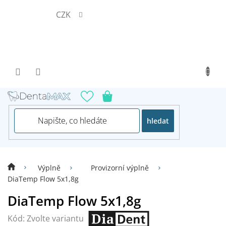
Přejít
CZK
na
obsah
hledat
Výplně
Provizorní výplně
DiaTemp Flow 5x1,8g
DiaTemp Flow 5x1,8g
Kód:
Zvolte variantu