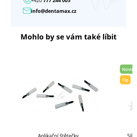
+420
777 244 005
info@dentamax.cz
Mohlo by se vám také líbit
Novink
Tip
Aplikační štětečky
Sili