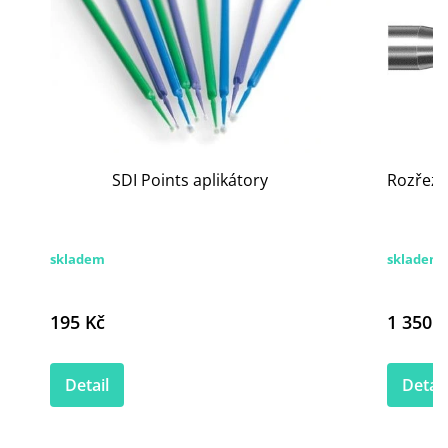
SDI Points aplikátory
Rozřezá
skladem
skladem 
195 Kč
1 350 K
Detail
Detail