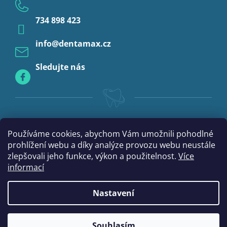
Anestezie
734 898 423
Profylaxe
info
@
dentamax.cz
Sledujte nás
Používáme cookies, abychom Vám umožnili pohodlné
prohlížení webu a díky analýze provozu webu neustále
zlepšovali jeho funkce, výkon a použitelnost.
Více
informací
Nastavení
Vytvořil Shoptet
Souhlasím
Copyright 2026
DentaMax.cz
. Všechna práva vyhrazena.