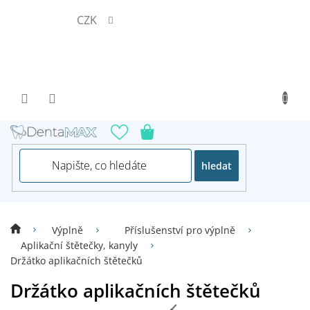
Přejít
CZK
na
obsah
hledat
Výplně
Příslušenství pro výplně
Aplikační štětečky, kanyly
Držátko aplikačních štětečků
Držátko aplikačních štětečků