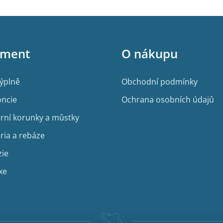
iment
O nákupu
výplně
Obchodní podmínky
ncie
Ochrana osobních údajů
rní korunky a můstky
ria a rebáze
zie
xe