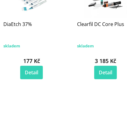
DiaEtch 37%
Clearfil DC Core Plus
skladem
skladem
177 Kč
3 185 Kč
Detail
Detail