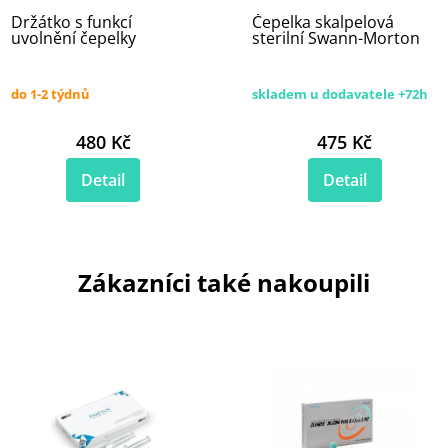
Držátko s funkcí
Čepelka skalpelová
uvolnění čepelky
sterilní Swann-Morton
do 1-2 týdnů
skladem u dodavatele +72h
480 Kč
475 Kč
Detail
Detail
Zákazníci také nakoupili