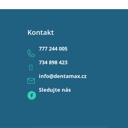
Kontakt
777 244 005
734 898 423
info
@
dentamax.cz
Sledujte nás