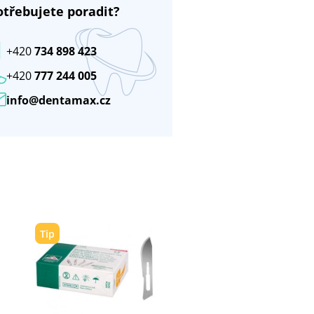
otřebujete poradit?
+420
734 898 423
+420
777 244 005
info@dentamax.cz
Tip