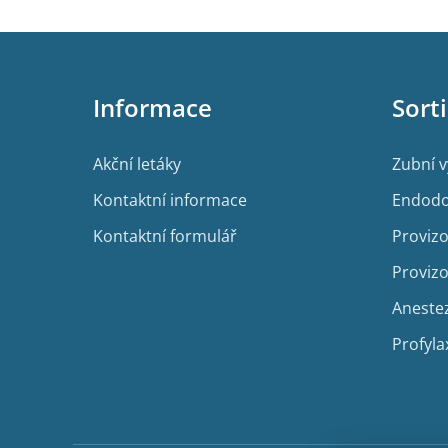
Z
á
p
Informace
Sort
a
t
í
Akční letáky
Zubní 
Kontaktní informace
Endodo
Kontaktní formulář
Provizo
Provizo
Aneste
Profyla