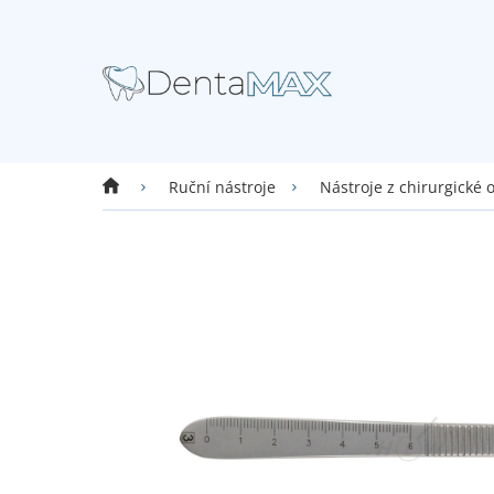
Přejít
na
obsah
Domů
Ruční nástroje
Nástroje z chirurgické 