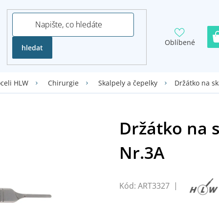
Oblíbené
hledat
Držátko na ska
oceli HLW
Chirurgie
Skalpely a čepelky
Kód:
ART3327