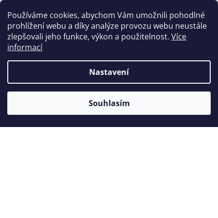
Používáme cookies, abychom Vám umožnili pohodlné
prohlížení webu a díky analýze provozu webu neustále
Zákazníci také nakoupili
zlepšovali jeho funkce, výkon a použitelnost.
Více
informací
Nastavení
Akce
Souhlasím
Novinka
Tip
Modré kolénko Jinme 1:1L - světelné