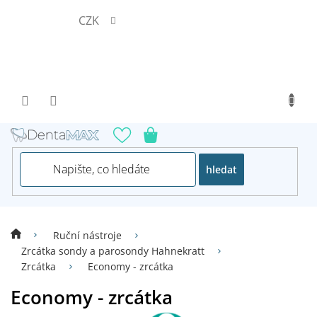
Přejít
CZK
na
obsah
hledat
Ruční nástroje
Zrcátka sondy a parosondy Hahnekratt
Zrcátka
Economy - zrcátka
Economy - zrcátka