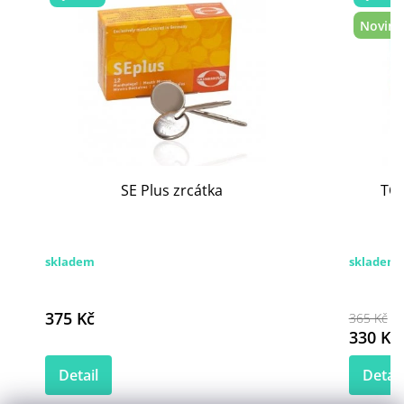
Novink
SE Plus zrcátka
TOP
skladem
skladem
375 Kč
365 Kč
330 Kč
Detail
Detail