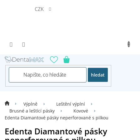
Přejít
CZK
na
obsah
hledat
Výplně
Leštění výplní
Brusné a leštící pásky
Kovové
Edenta Diamantové pásky neperforované s pilkou
Edenta Diamantové pásky
neperforované s pilkou