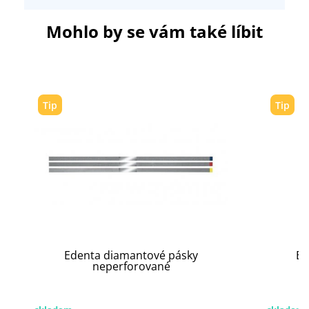
Mohlo by se vám také líbit
Tip
Tip
Edenta diamantové pásky
Ed
neperforované