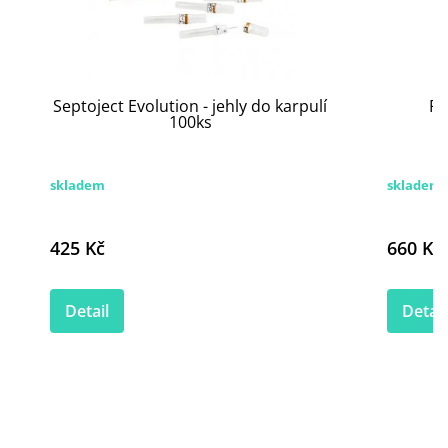
Septoject Evolution - jehly do karpulí
Ra
100ks
skladem
skladem
425 Kč
660 Kč
Detail
Detail