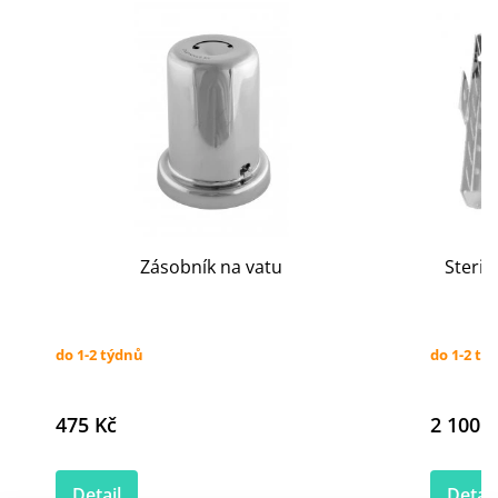
Zásobník na vatu
Steril
do 1-2 týdnů
do 1-2 tý
475 Kč
2 100 K
Detail
Detail