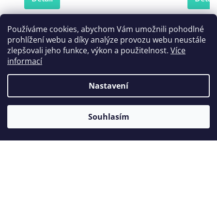
Používáme cookies, abychom Vám umožnili pohodlné
prohlížení webu a díky analýze provozu webu neustále
Zákazníci také nakoupili
zlepšovali jeho funkce, výkon a použitelnost.
Více
informací
Nastavení
Souhlasím
Špachtle na sádru 19,0 cm
Mis