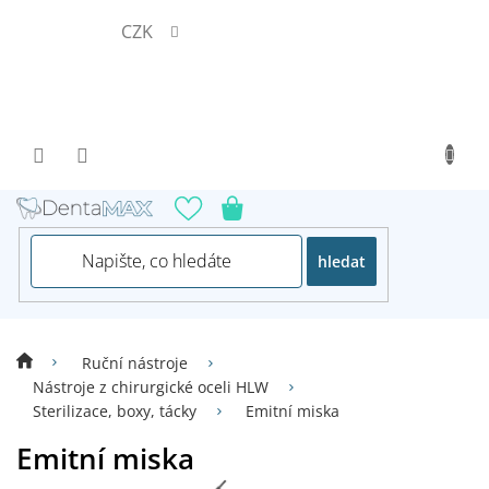
Přejít
CZK
na
obsah
hledat
Ruční nástroje
Nástroje z chirurgické oceli HLW
Sterilizace, boxy, tácky
Emitní miska
Emitní miska