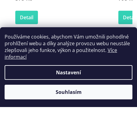
Detail
Detail
Používáme cookies, abychom Vám umožnili pohodlné
prohlížení webu a díky analýze provozu webu neustále
Zákazníci také nakoupili
zlepšovali jeho funkce, výkon a použitelnost.
Více
informací
Nastavení
Souhlasím