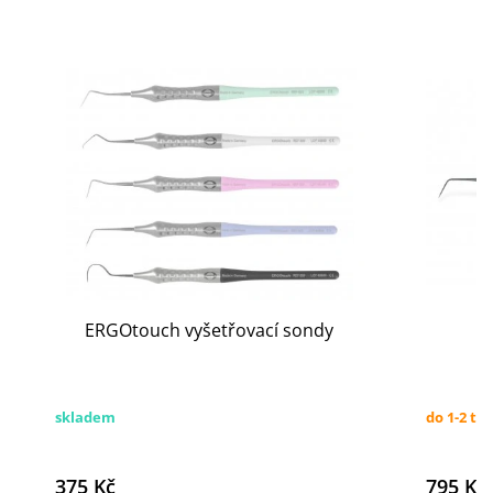
ERGOtouch vyšetřovací sondy
skladem
do 1-2 tý
375 Kč
795 Kč