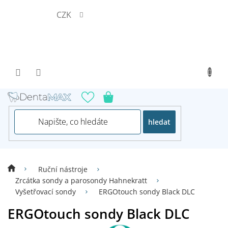
Přejít
CZK
na
obsah
hledat
Ruční nástroje
Zrcátka sondy a parosondy Hahnekratt
Vyšetřovací sondy
ERGOtouch sondy Black DLC
ERGOtouch sondy Black DLC