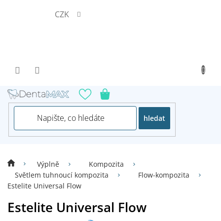
Přejít
CZK
na
obsah
hledat
Výplně
Kompozita
Světlem tuhnoucí kompozita
Flow-kompozita
Estelite Universal Flow
Estelite Universal Flow