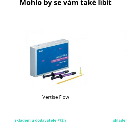
Mohlo by se vám také líbit
Vertise Flow
skladem u dodavatele +72h
skladem 