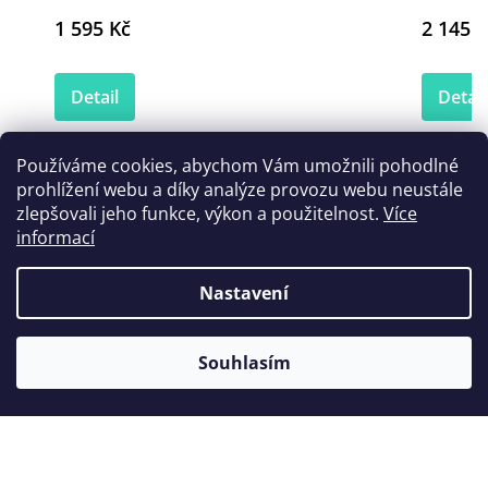
1 595 Kč
2 145 K
Detail
Detail
Používáme cookies, abychom Vám umožnili pohodlné
prohlížení webu a díky analýze provozu webu neustále
Zákazníci také nakoupili
zlepšovali jeho funkce, výkon a použitelnost.
Více
informací
Nastavení
Akce
Souhlasím