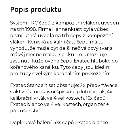
Popis produktu
Systém FRC čepů z kompozitní vláken, uveden
na trh 1998. Firma Hahnenkratt byla vůbec
první, která uvedla na trh čepy z kompozitní
vláken. Kónická apikální část čepu má tu
výhodu, že může být delší než válcový tvar a
má výjimečně malou špičku. To umožňuje
zasunutí kuželového čepu Exatec hluboko do
kořenového kanálku. Tyto čepy jsou ideální
pro zuby s velkým koronálním poškozením.
Exatec Standart set obsahuje: 2x předvrtávače
s aktivní a neaktivní špičkou, pilotní vrták, 4x
kalibrační vrták ve 4 velikostech, 16x čepů
Exatec blanco ve 4 velikostech, organizér +
příslušenství.
Doplňkové balení: 5ks čepů Exatec blanco