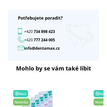
Potřebujete poradit?
+420
734 898 423
+420
777 244 005
info@dentamax.cz
Mohlo by se vám také líbit
Akce
Akce
Novinka
Novink