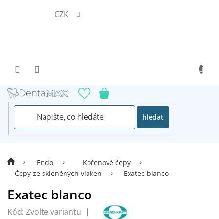
Přejít
CZK
na
obsah
hledat
Endo
Kořenové čepy
Čepy ze skleněných vláken
Exatec blanco
Exatec blanco
Kód:
Zvolte variantu