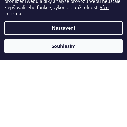
prohlížení webu a díky analýze provozu webu neustále
Zákazníci také nakoupili
zlepšovali jeho funkce, výkon a použitelnost.
Více
informací
Nastavení
Akce
Akce
Souhlasím
Tip
Tip
FRC čepy Cytec
skladem
skladem