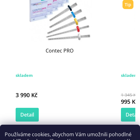
Tip
Contec PRO
skladem
skladem
3 990 Kč
1 345 Kč
995 Kč
Detail
Detail
Používáme cookies, abychom Vám umožnili pohodlné