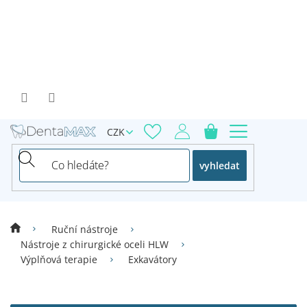
Přejít
na
obsah
CZK
vyhledat
Ruční nástroje
Nástroje z chirurgické oceli HLW
Výplňová terapie
Exkavátory
V
ý