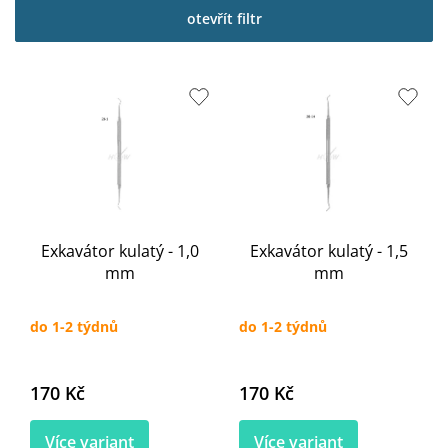
p
otevřít filtr
i
s
p
r
o
d
u
k
t
ů
Exkavátor kulatý - 1,0
Exkavátor kulatý - 1,5
mm
mm
do 1-2 týdnů
do 1-2 týdnů
170 Kč
170 Kč
Více variant
Více variant