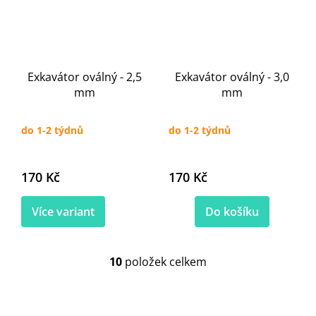
Exkavátor oválný - 2,5
Exkavátor oválný - 3,0
mm
mm
do 1-2 týdnů
do 1-2 týdnů
170 Kč
170 Kč
Více variant
Do košíku
10
položek celkem
O
v
l
á