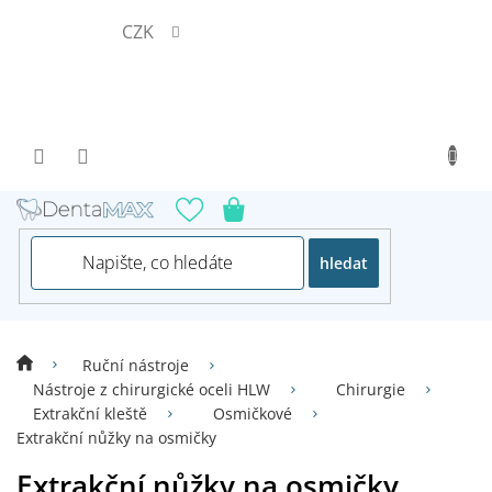
Přejít
CZK
na
obsah
hledat
Ruční nástroje
Nástroje z chirurgické oceli HLW
Chirurgie
Extrakční kleště
Osmičkové
Extrakční nůžky na osmičky
Extrakční nůžky na osmičky