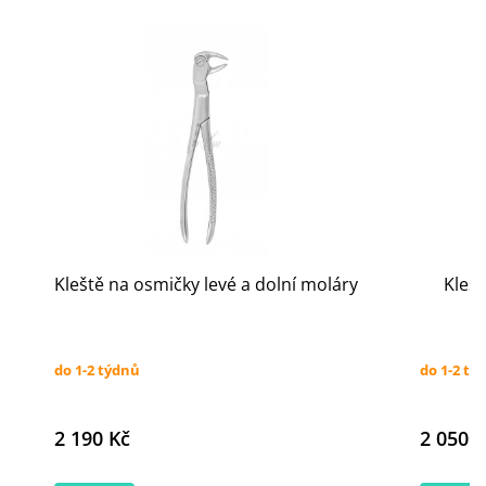
Kleště na osmičky levé a dolní moláry
Klešt
do 1-2 týdnů
do 1-2 tý
2 190 Kč
2 050 K