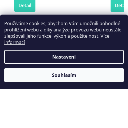
Detail
Detail
Používáme cookies, abychom Vám umožnili pohodlné
prohlížení webu a díky analýze provozu webu neustále
Zákazníci také nakoupili
zlepšovali jeho funkce, výkon a použitelnost.
Více
informací
Nastavení
Souhlasím
GC Fuji PLUS set 1-1
Kle