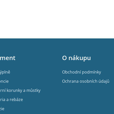
iment
O nákupu
výplně
Obchodní podmínky
ncie
Ochrana osobních údajů
rní korunky a můstky
ria a rebáze
zie