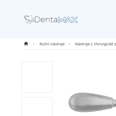
Přejít
na
obsah
Domů
Ruční nástroje
Nástroje z chirurgické 