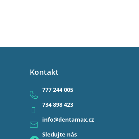
Kontakt
777 244 005
734 898 423
info
@
dentamax.cz
Sledujte nás