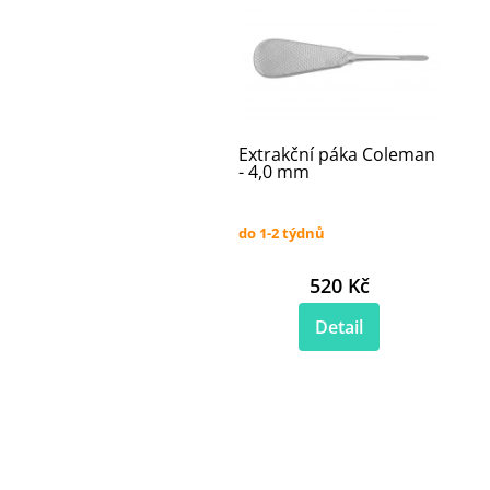
Extrakční páka Coleman
- 4,0 mm
do 1-2 týdnů
520 Kč
Detail