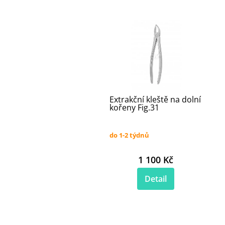
Extrakční kleště na dolní
kořeny Fig.31
do 1-2 týdnů
1 100 Kč
Detail