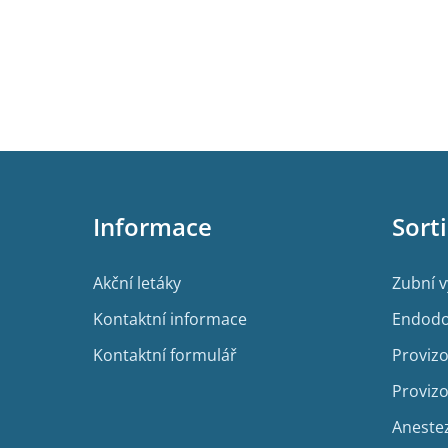
Z
á
p
Informace
Sort
a
t
í
Akční letáky
Zubní 
Kontaktní informace
Endodo
Kontaktní formulář
Provizo
Provizo
Aneste