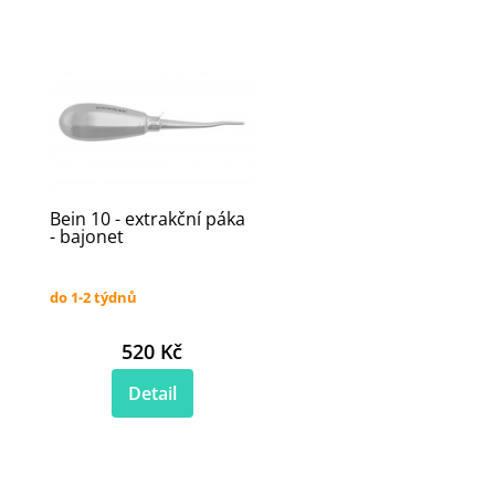
Bein 10 - extrakční páka
- bajonet
do 1-2 týdnů
520 Kč
Detail