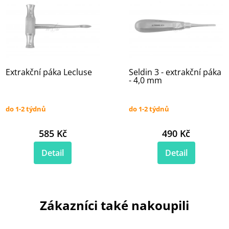
Extrakční páka Lecluse
Seldin 3 - extrakční páka
- 4,0 mm
do 1-2 týdnů
do 1-2 týdnů
585 Kč
490 Kč
Detail
Detail
Zákazníci také nakoupili