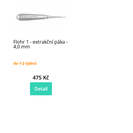
Flohr 1 - extrakční páka -
4,0 mm
do 1-2 týdnů
475 Kč
Detail