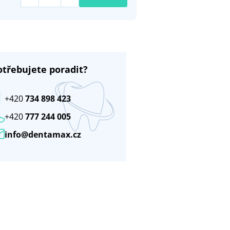
otřebujete poradit?
+420
734 898 423
+420
777 244 005
info@dentamax.cz