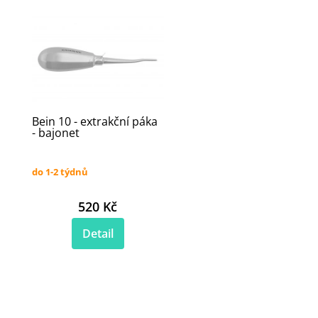
Bein 10 - extrakční páka
- bajonet
do 1-2 týdnů
520 Kč
Detail