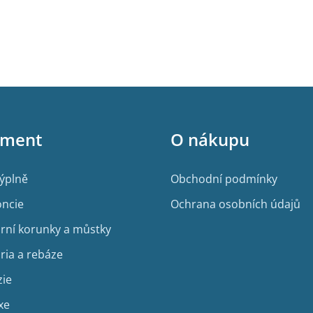
iment
O nákupu
výplně
Obchodní podmínky
ncie
Ochrana osobních údajů
rní korunky a můstky
ria a rebáze
zie
xe