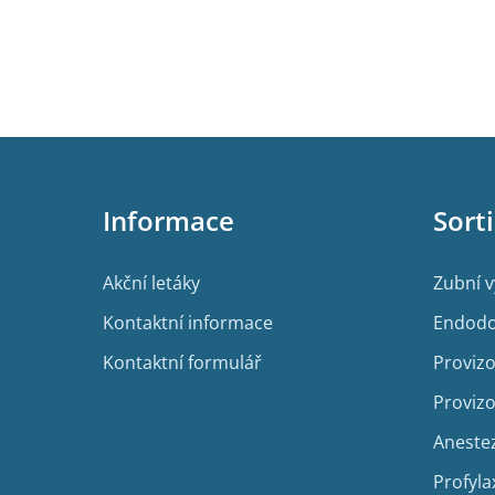
Z
á
p
Informace
Sort
a
t
í
Akční letáky
Zubní 
Kontaktní informace
Endodo
Kontaktní formulář
Provizo
Provizo
Aneste
Profyla