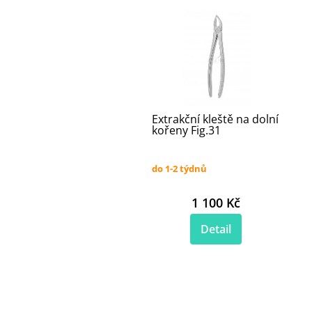
Extrakční kleště na dolní
kořeny Fig.31
do 1-2 týdnů
1 100 Kč
Detail