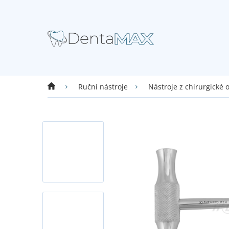
Přejít
na
obsah
Domů
Ruční nástroje
Nástroje z chirurgické 