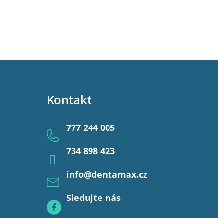
Kontakt
777 244 005
734 898 423
info
@
dentamax.cz
Sledujte nás