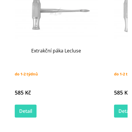
Extrakční páka Lecluse
E
do 1-2 týdnů
do 1-2 tý
585 Kč
585 Kč
Detail
Detail