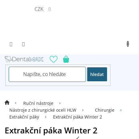
Přejít
CZK
na
obsah
hledat
Ruční nástroje
Nástroje z chirurgické oceli HLW
Chirurgie
Extrakční páky
Extrakční páka Winter 2
Extrakční páka Winter 2