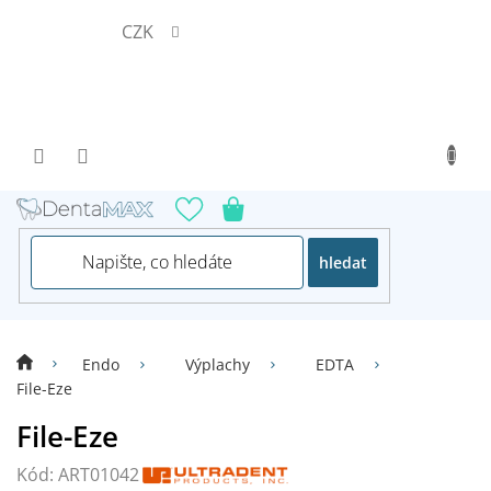
Přejít
CZK
na
obsah
hledat
Endo
Výplachy
EDTA
File-Eze
File-Eze
Kód:
ART01042