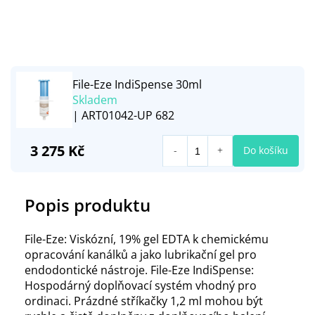
File-Eze IndiSpense 30ml
Skladem
| ART01042-UP 682
3 275 Kč
Do košíku
Popis produktu
File-Eze: Viskózní, 19% gel EDTA k chemickému
opracování kanálků a jako lubrikační gel pro
endodontické nástroje. File-Eze IndiSpense:
Hospodárný doplňovací systém vhodný pro
ordinaci. Prázdné stříkačky 1,2 ml mohou být