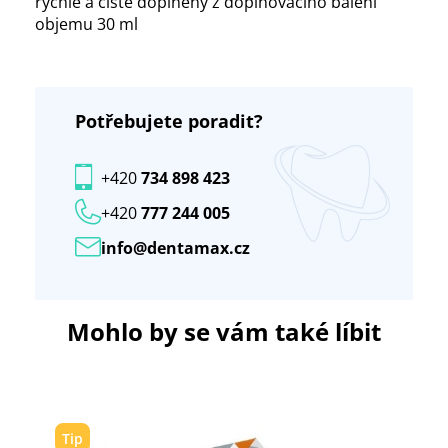
rychle a čistě doplněny z doplňovacího balení
objemu 30 ml
Potřebujete poradit?
+420
734 898 423
+420
777 244 005
info@dentamax.cz
Mohlo by se vám také líbit
Tip