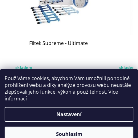
Filtek Supreme - Ultimate
skladem
skladem
Používáme cookies, abychom Vám umožnili pohodlné
prohlížení webu a díky analýze provozu webu neustále
1 345 Kč
1 375 K
zlepšovali jeho funkce, výkon a použitelnost.
Více
informací
Detail
Detail
Nastavení
Souhlasím