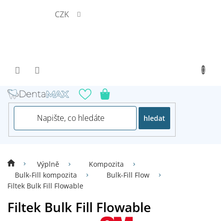
Přejít
CZK
na
obsah
hledat
Výplně
Kompozita
Bulk-Fill kompozita
Bulk-Fill Flow
Filtek Bulk Fill Flowable
Filtek Bulk Fill Flowable