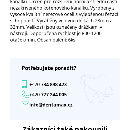
kanálku. Určen pro rozšíření horní a střední části
nezakřiveného kořenového kanálku. Vyrobeny z
vysoce kvalitní nerezové oceli s vylepšenou řezací
schopností. Vyráběny ve dvou délkách 28mm a
32mm. Velikosti jsou označeny drážkami v
nástroji. Doporučená rychlost je 800-1200
otáček/min. Obsah balení: 6ks
Potřebujete poradit?
+420
734 898 423
+420
777 244 005
info@dentamax.cz
Zákazníci také nakoupili