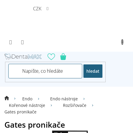
Přejít
CZK
na
obsah
hledat
Endo
Endo nástroje
Kořenové nástroje
Rozšiřovače
Gates pronikače
Gates pronikače