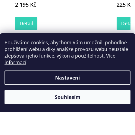
2 195 Kč
225 Kč
Detail
Detail
Používáme cookies, abychom Vám umožnili pohodlné
prohlížení webu a díky analýze provozu webu neustále
zlepšovali jeho funkce, výkon a použitelnost.
Více
informací
Nastavení
Souhlasím
Z
á
Informace
p
a
Akční letáky
Sortiment
t
Kontaktní informace
í