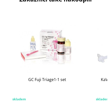
GC Fuji Triage1-1 set
KaVo 
skladem
skladem