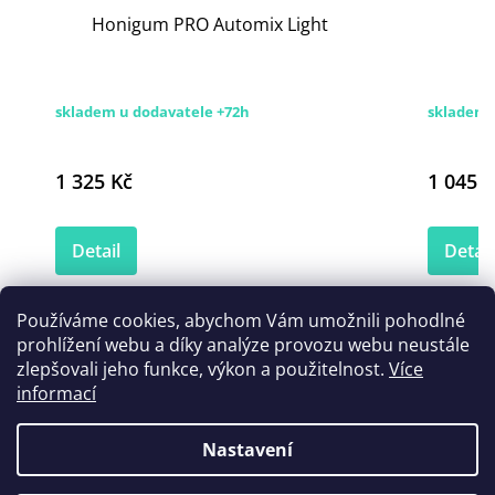
Honigum PRO Automix Light
skladem u dodavatele +72h
skladem 
1 325 Kč
1 045 K
Detail
Detail
Používáme cookies, abychom Vám umožnili pohodlné
prohlížení webu a díky analýze provozu webu neustále
Zákazníci také nakoupili
zlepšovali jeho funkce, výkon a použitelnost.
Více
informací
Nastavení
Tip