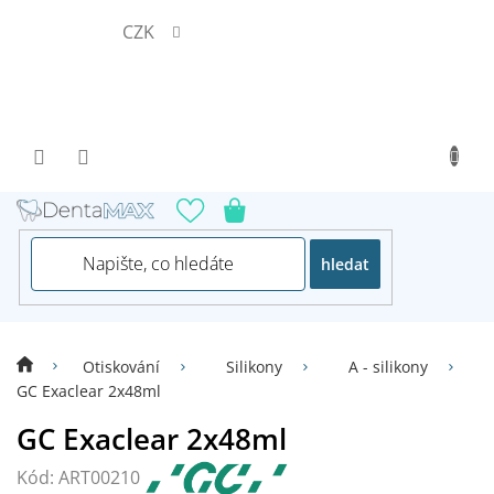
Přejít
CZK
na
obsah
hledat
Otiskování
Silikony
A - silikony
GC Exaclear 2x48ml
GC Exaclear 2x48ml
Kód:
ART00210