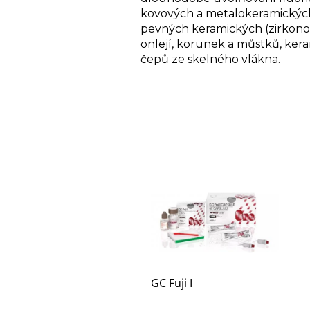
kovových a metalokeramickýc
pevných keramických (zirkonov
onlejí, korunek a můstků, kera
čepů ze skelného vlákna.
GC Fuji I