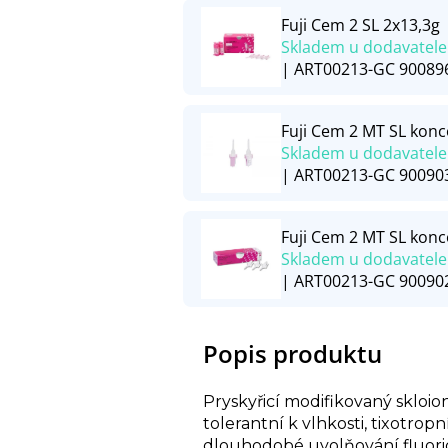
Fuji Cem 2 SL 2x13,3g
Skladem u dodavatele
| ART00213-GC 90089
Fuji Cem 2 MT SL kon
Skladem u dodavatele
| ART00213-GC 90090
Fuji Cem 2 MT SL konc
Skladem u dodavatele
| ART00213-GC 90090
Popis produktu
Pryskyřicí modifikovaný skloi
tolerantní k vlhkosti, tixotropn
dlouhodobé uvolňování fluoridů