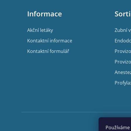
á
p
Informace
Sort
a
t
í
Akční letáky
Zubní 
Kontaktní informace
Endodo
Kontaktní formulář
Provizo
Provizo
Aneste
Profyla
Používáme 