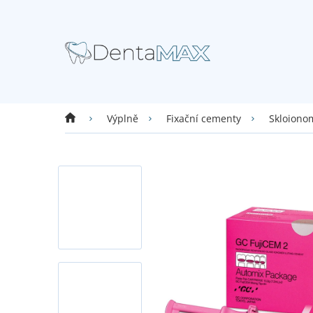
Přejít
na
obsah
Domů
Výplně
Fixační cementy
Skloionom