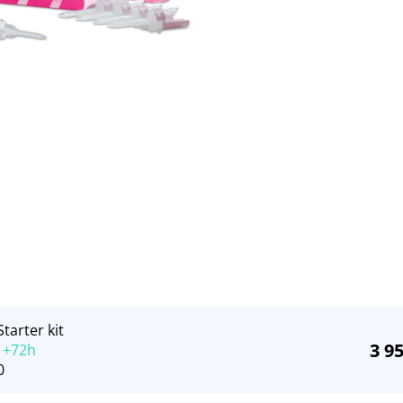
tarter kit
3 9
 +72h
0