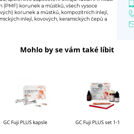
h (PMF) korunek a můstků, všech vysoce
ých) korunek a můstků, kompozitních inlejí,
mických inlejí, kovových, keramických čepů a
Mohlo by se vám také líbit
GC Fuji PLUS kapsle
GC Fuji PLUS set 1-1