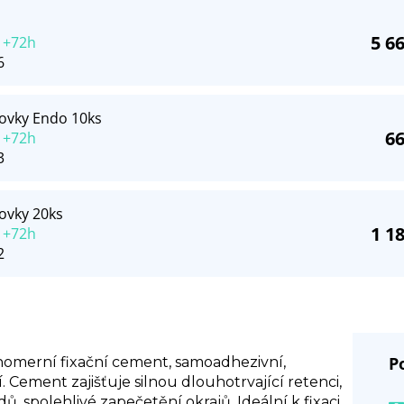
5 6
 +72h
6
covky Endo 10ks
66
 +72h
3
ovky 20ks
1 1
 +72h
2
P
onomerní fixační cement, samoadhezivní,
í. Cement zajišťuje silnou dlouhotrvající retenci,
, spolehlivé zapečetění okrajů. Ideální k fixaci