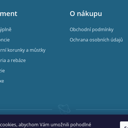
iment
O nákupu
výplně
Obchodní podmínky
ncie
Ochrana osobních údajů
rní korunky a můstky
ria a rebáze
zie
xe
cookies, abychom Vám umožnili pohodlné