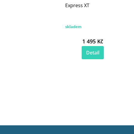
Express XT
skladem
1 495 Kč
Detail
Z