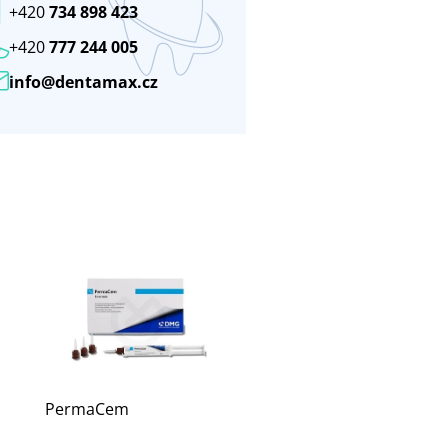
+420
734 898 423
+420
777 244 005
info@dentamax.cz
PermaCem