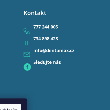
Kontakt
777 244 005
734 898 423
info
@
dentamax.cz
Sledujte nás