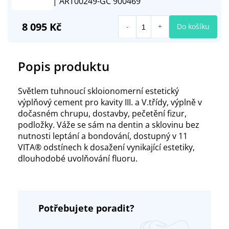
| ART00249-GC 900469
8 095 Kč
Do košíku
Popis produktu
Světlem tuhnoucí skloionomerní estetický
výplňový cement pro kavity III. a V.třídy, výplně v
dočasném chrupu, dostavby, pečetění fizur,
podložky. Váže se sám na dentin a sklovinu bez
nutnosti leptání a bondování, dostupný v 11
VITA® odstínech k dosažení vynikající estetiky,
dlouhodobé uvolňování fluoru.
Potřebujete poradit?