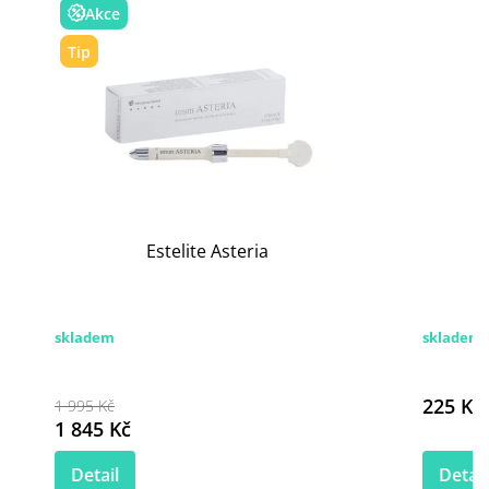
Akce
Tip
Estelite Asteria
skladem
skladem 
225 Kč
1 995 Kč
1 845 Kč
Detail
Detail