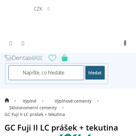
Přejít
CZK
na
obsah
hledat
Výplně
Výplňové cementy
Skloionomerní cementy
GC Fuji II LC prášek + tekutina
GC Fuji II LC prášek + tekutina