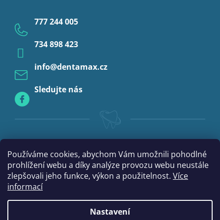
Ochrana osobních údajů
Provizoria a rebáze
777 244 005
Anestezie
734 898 423
Profylaxe
info
@
dentamax.cz
Sledujte nás
Používáme cookies, abychom Vám umožnili pohodlné
prohlížení webu a díky analýze provozu webu neustále
zlepšovali jeho funkce, výkon a použitelnost.
Více
informací
Nastavení
Vytvořil Shoptet