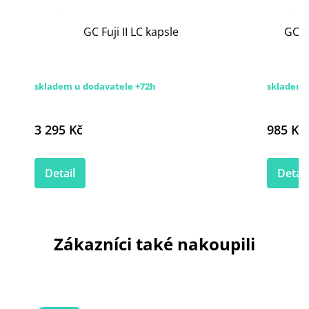
GC Fuji II LC kapsle
GC F
skladem u dodavatele +72h
skladem 
3 295 Kč
985 Kč
Detail
Detail
Zákazníci také nakoupili