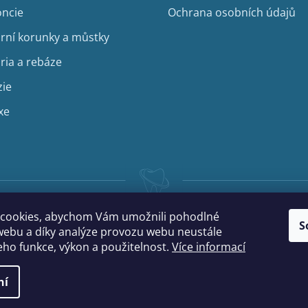
ncie
Ochrana osobních údajů
rní korunky a můstky
ria a rebáze
zie
xe
cookies, abychom Vám umožnili pohodlné
S
webu a díky analýze provozu webu neustále
jeho funkce, výkon a použitelnost.
Více informací
ní
na.