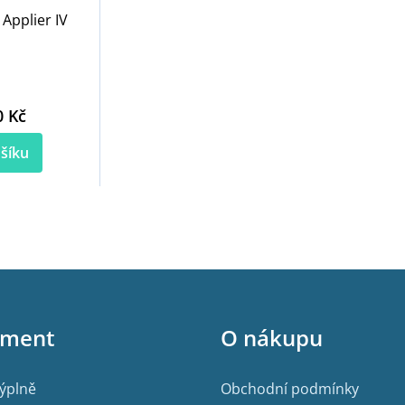
Applier IV
0 Kč
šíku
iment
O nákupu
výplně
Obchodní podmínky