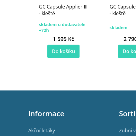
GC Capsule Applier III
GC Capsule 
- kleště
- kleště
skladem u dodavatele
skladem
+72h
1 595 Kč
2 79
Do košíku
Do ko
Z
á
p
Informace
Sort
a
t
í
Akční letáky
Zubní 