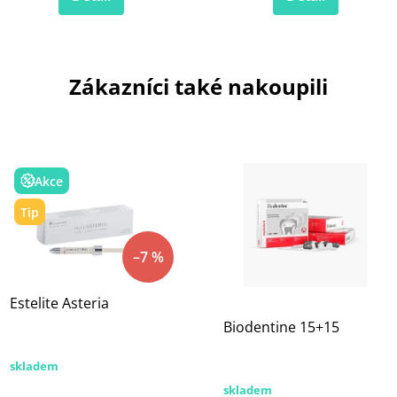
Zákazníci také nakoupili
Akce
Tip
–7 %
Estelite Asteria
Biodentine 15+15
skladem
skladem