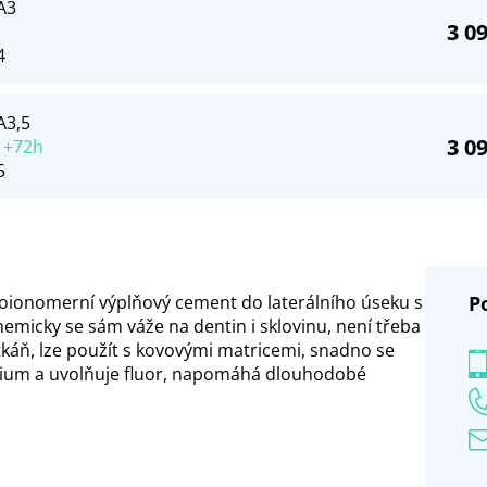
A3
3 0
4
A3,5
3 0
 +72h
5
oionomerní výplňový cement do laterálního úseku s
P
hemicky se sám váže na dentin i sklovinu, není třeba
 tkáň, lze použít s kovovými matricemi, snadno se
ncium a uvolňuje fluor, napomáhá dlouhodobé