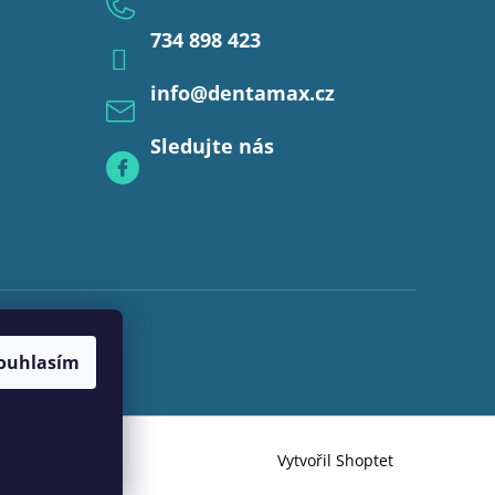
734 898 423
info
@
dentamax.cz
Sledujte nás
ouhlasím
Vytvořil Shoptet