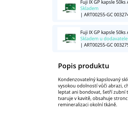
Fuji IX GP kapsle 50ks 
Skladem
| ART00255-GC 00327
Fuji IX GP kapsle 50ks 
Skladem u dodavatele
| ART00255-GC 00327
Popis produktu
Kondenzovatelný kapslovaný skl
vysokou odolností vůči abrazi, c
leptat ani bondovat, šetří zubní
tvaruje v kavitě, obsahuje stro
remineralizaci okolní tkáně.