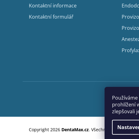
Kontaktní informace
Endodo
Kontaktní formulář
Provizo
Provizo
Aneste
Profyla
Používáme 
prohlížení 
zlepšovali 
Nastave
Copyright 2026
DentaMax.cz
. Všechna práva vyhraze