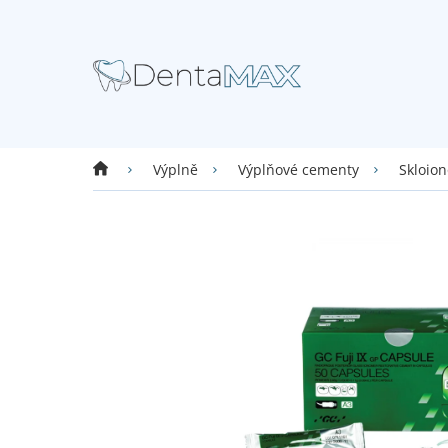
Přejít
na
obsah
Domů
Výplně
Výplňové cementy
Skloio