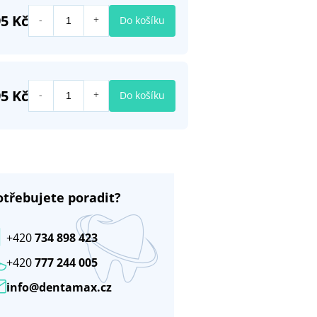
95 Kč
Do košíku
95 Kč
Do košíku
otřebujete poradit?
+420
734 898 423
+420
777 244 005
info@dentamax.cz