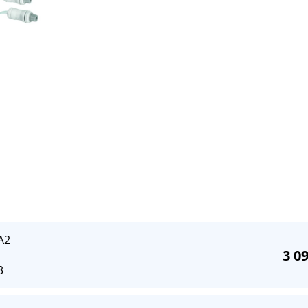
A2
3 0
3