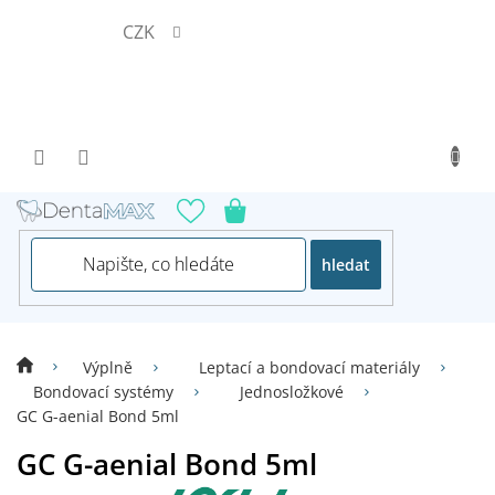
Přejít
CZK
na
obsah
hledat
Výplně
Leptací a bondovací materiály
Bondovací systémy
Jednosložkové
GC G-aenial Bond 5ml
GC G-aenial Bond 5ml