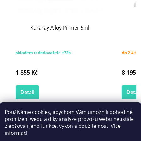
Kuraray Alloy Primer 5ml
skladem u dodavatele +72h
do 2-4 tý
1 855 Kč
8 195 K
Detail
Detail
Používáme cookies, abychom Vám umožnili pohodlné
prohlížení webu a díky analýze provozu webu neustále
Zákazníci také nakoupili
zlepšovali jeho funkce, výkon a použitelnost.
Více
informací