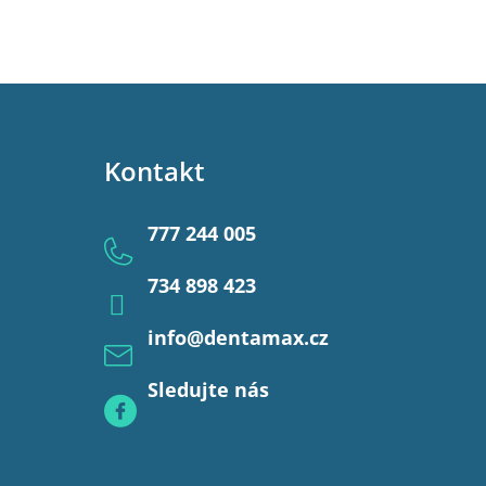
Kontakt
777 244 005
734 898 423
info
@
dentamax.cz
Sledujte nás