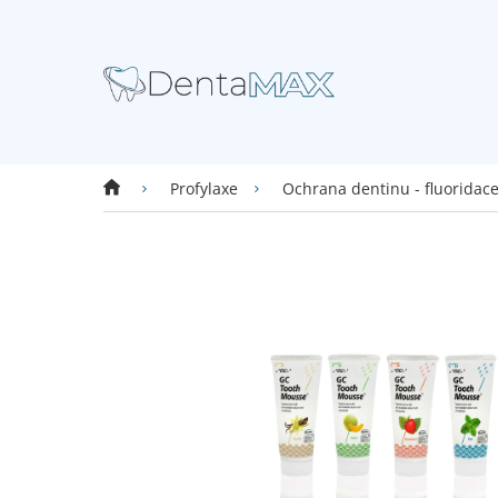
Přejít
na
obsah
Domů
Profylaxe
Ochrana dentinu - fluoridac