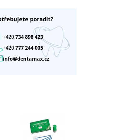
otřebujete poradit?
+420
734 898 423
+420
777 244 005
info@dentamax.cz