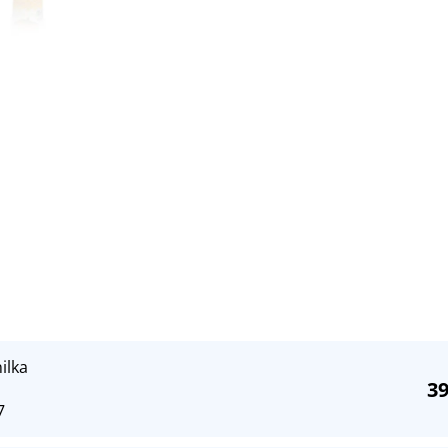
ilka
39
7