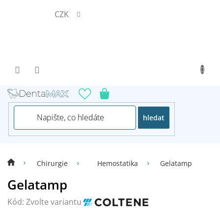
Přejít
CZK
na
obsah
hledat
Chirurgie
Hemostatika
Gelatamp
Gelatamp
Kód:
Zvolte variantu