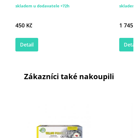
skladem u dodavatele +72h
skladem 
450 Kč
1 745 K
Detail
Detail
Zákazníci také nakoupili