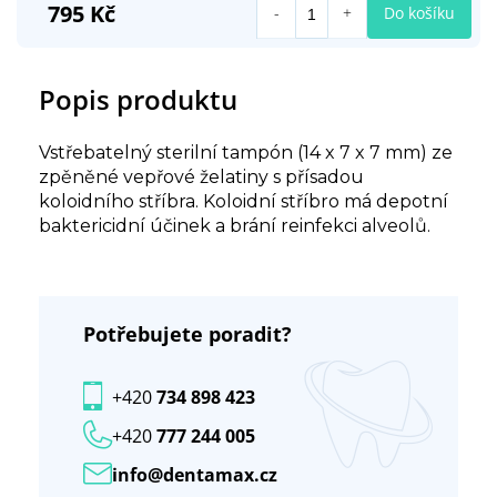
795 Kč
Do košíku
Popis produktu
Vstřebatelný sterilní tampón (14 x 7 x 7 mm) ze
zpěněné vepřové želatiny s přísadou
koloidního stříbra. Koloidní stříbro má depotní
baktericidní účinek a brání reinfekci alveolů.
Potřebujete poradit?
+420
734 898 423
+420
777 244 005
info@dentamax.cz