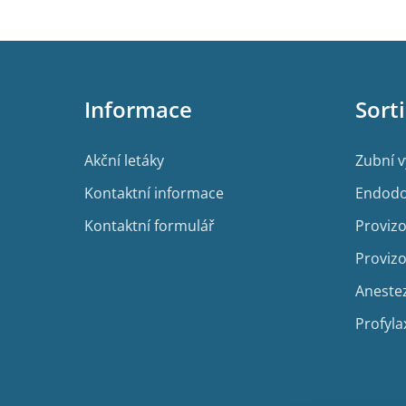
Z
á
p
Informace
Sort
a
t
í
Akční letáky
Zubní 
Kontaktní informace
Endodo
Kontaktní formulář
Provizo
Provizo
Aneste
Profyla