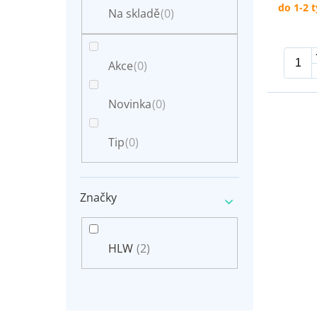
n
do 1-2 
t
Na skladě
(0)
e
ů
l
Akce
(0)
Novinka
(0)
Tip
(0)
Značky
HLW
(2)