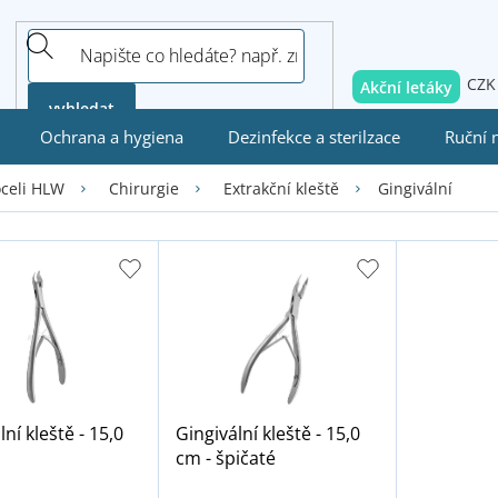
CZK
Akční letáky
vyhledat
Ochrana a hygiena
Dezinfekce a sterilzace
Ruční 
Gingivální
oceli HLW
Chirurgie
Extrakční kleště
ní kleště - 15,0
Gingivální kleště - 15,0
cm - špičaté