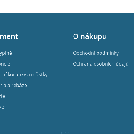
i
s
u
iment
O nákupu
výplně
Obchodní podmínky
ncie
Ochrana osobních údajů
rní korunky a můstky
ria a rebáze
zie
xe