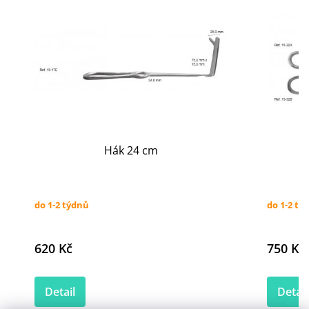
Hák 24 cm
do 1-2 týdnů
do 1-2 tý
620 Kč
750 Kč
Detail
Detail