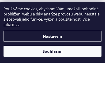
Používáme cookies, abychom Vám umožnili pohodlné
prohlížení webu a díky analýze provozu webu neustále
Zákazníci také nakoupili
zlepšovali jeho funkce, výkon a použitelnost.
Více
informací
Nastavení
Souhlasím
Kleště dětské na horní moláry