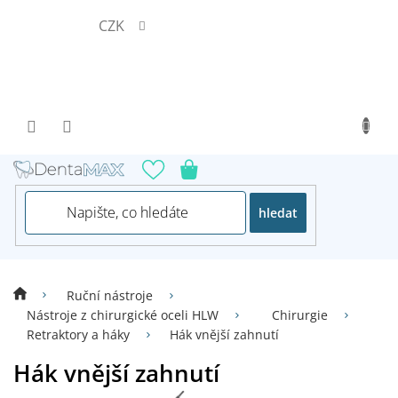
Přejít
CZK
na
obsah
hledat
Ruční nástroje
Nástroje z chirurgické oceli HLW
Chirurgie
Retraktory a háky
Hák vnější zahnutí
Hák vnější zahnutí