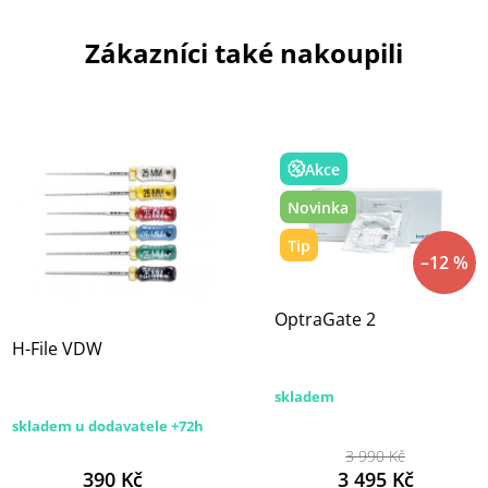
Zákazníci také nakoupili
Akce
Novinka
Tip
–12 %
OptraGate 2
H-File VDW
skladem
skladem u dodavatele +72h
3 990 Kč
390 Kč
3 495 Kč