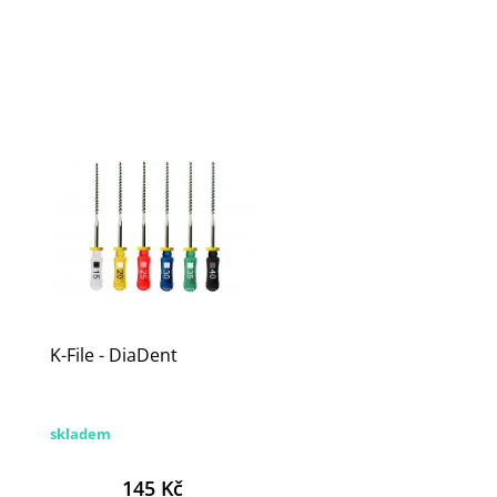
K-File - DiaDent
skladem
145 Kč