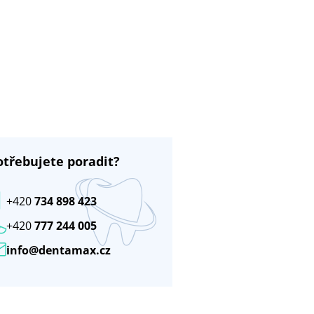
otřebujete poradit?
+420
734 898 423
+420
777 244 005
info@dentamax.cz