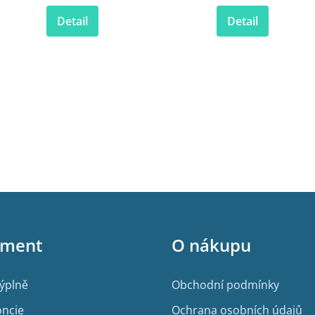
Detail
Detail
iment
O nákupu
výplně
Obchodní podmínky
ncie
Ochrana osobních údajů