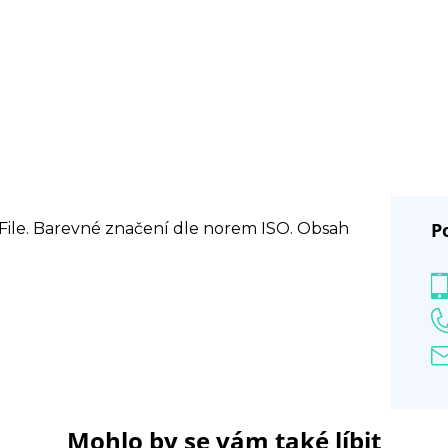
P
File. Barevné značení dle norem ISO. Obsah
Mohlo by se vám také líbit