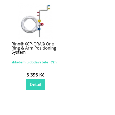
Rinn® XCP-ORA® One
Ring & Arm Positioning
System
skladem u dodavatele +72h
5 395 Kč
Detail