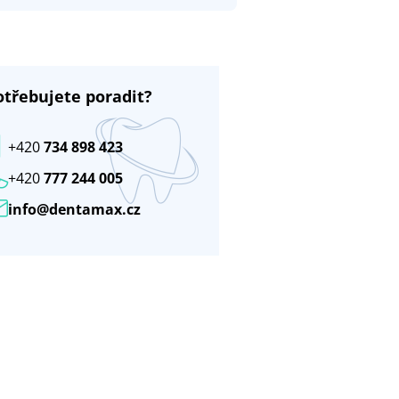
otřebujete poradit?
+420
734 898 423
+420
777 244 005
info@dentamax.cz