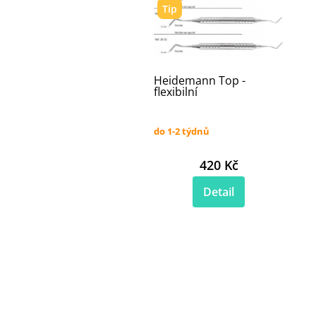
Tip
Heidemann Top -
flexibilní
do 1-2 týdnů
420 Kč
Detail