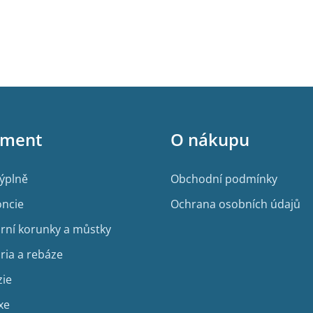
iment
O nákupu
výplně
Obchodní podmínky
ncie
Ochrana osobních údajů
rní korunky a můstky
ria a rebáze
zie
xe