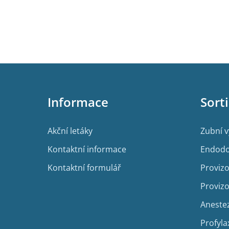
Z
á
p
Informace
Sort
a
t
í
Akční letáky
Zubní 
Kontaktní informace
Endodo
Kontaktní formulář
Provizo
Provizo
Aneste
Profyla