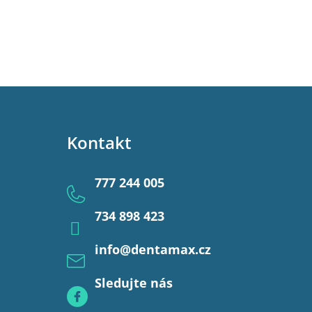
Kontakt
777 244 005
734 898 423
info
@
dentamax.cz
Sledujte nás