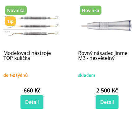
Novinka
Novinka
Tip
Modelovací nástroje
Rovný násadec Jinme
TOP kulička
M2 - nesvětelný
do 1-2 týdnů
skladem
660 Kč
2 500 Kč
Detail
Detail