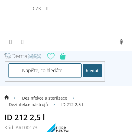
Přejít
CZK
na
obsah
hledat
Dezinfekce a sterilzace
Dezinfekce nástrojů
ID 212 2,5 l
ID 212 2,5 l
Kód:
ART00173