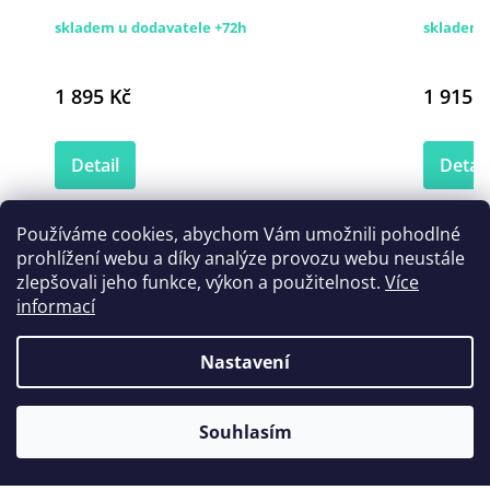
skladem u dodavatele +72h
skladem 
1 895 Kč
1 915 K
Detail
Detail
Používáme cookies, abychom Vám umožnili pohodlné
prohlížení webu a díky analýze provozu webu neustále
Zákazníci také nakoupili
zlepšovali jeho funkce, výkon a použitelnost.
Více
informací
Nastavení
Souhlasím