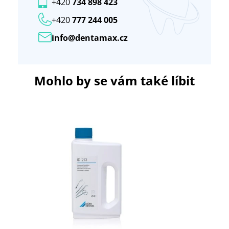
+420
734 898 423
+420
777 244 005
info@dentamax.cz
Mohlo by se vám také líbit