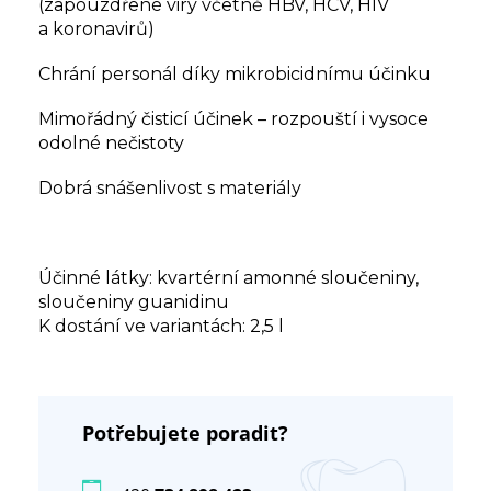
(zapouzdřené viry včetně HBV, HCV, HIV
a koronavirů)
Chrání personál díky mikrobicidnímu účinku
Mimořádný čisticí účinek – rozpouští i vysoce
odolné nečistoty
Dobrá snášenlivost s materiály
Účinné látky: kvartérní amonné sloučeniny,
sloučeniny guanidinu
K dostání ve variantách: 2,5 l
Potřebujete poradit?