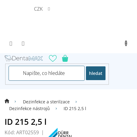
Přejít
CZK
na
obsah
hledat
Dezinfekce a sterilzace
Dezinfekce nástrojů
ID 215 2,5 l
ID 215 2,5 l
Kód:
ART02559