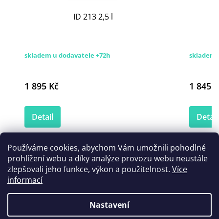
ID 213 2,5 l
skladem u dodavatele +72h
skladem 
1 895 Kč
1 845 K
Detail
Detail
Používáme cookies, abychom Vám umožnili pohodlné
prohlížení webu a díky analýze provozu webu neustále
Zákazníci také nakoupili
zlepšovali jeho funkce, výkon a použitelnost.
Více
informací
Nastavení