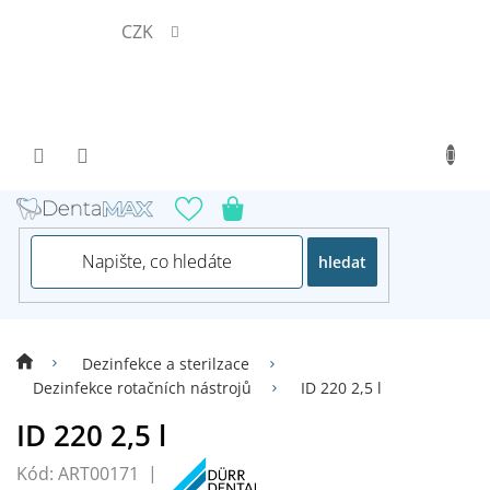
Přejít
CZK
na
obsah
hledat
Dezinfekce a sterilzace
Dezinfekce rotačních nástrojů
ID 220 2,5 l
ID 220 2,5 l
Kód:
ART00171