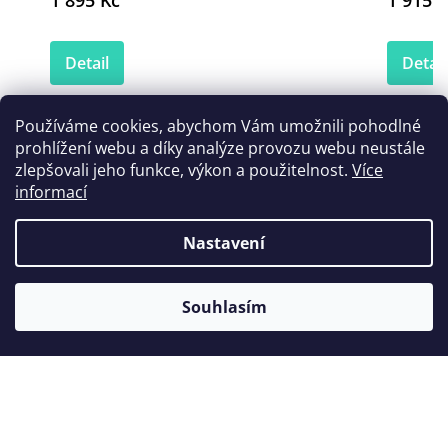
1 895 Kč
1 915 K
Detail
Detail
Používáme cookies, abychom Vám umožnili pohodlné
prohlížení webu a díky analýze provozu webu neustále
Zákazníci také nakoupili
zlepšovali jeho funkce, výkon a použitelnost.
Více
informací
Nastavení
Souhlasím