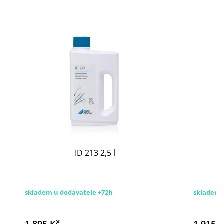
ID 213 2,5 l
skladem u dodavatele +72h
skladem 