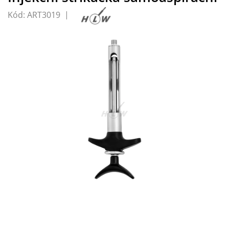
Kód:
ART3019