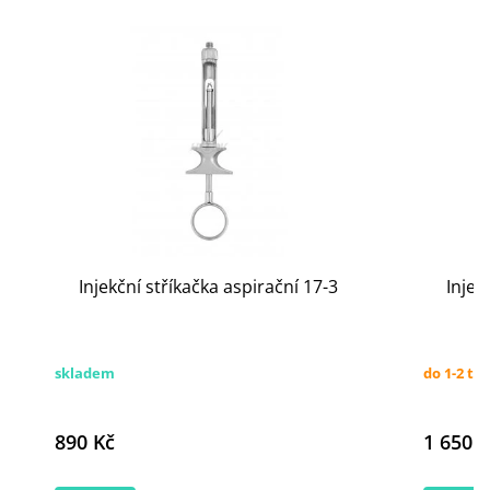
Injekční stříkačka aspirační 17-3
Injek
skladem
do 1-2 tý
890 Kč
1 650 K