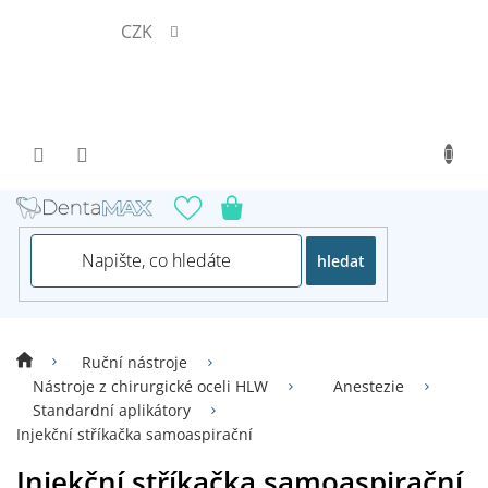
Přejít
CZK
na
obsah
hledat
Ruční nástroje
Nástroje z chirurgické oceli HLW
Anestezie
Standardní aplikátory
Injekční stříkačka samoaspirační
Injekční stříkačka samoaspirační