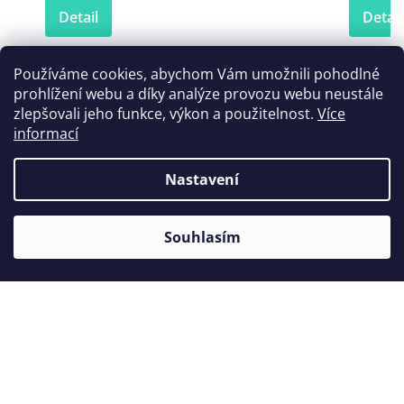
Detail
Detail
Používáme cookies, abychom Vám umožnili pohodlné
prohlížení webu a díky analýze provozu webu neustále
Zákazníci také nakoupili
zlepšovali jeho funkce, výkon a použitelnost.
Více
informací
Nastavení
Akce
Souhlasím
Válečky z vaty 300g
Zaváděč