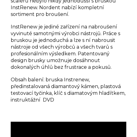
scalerů nebylo nikdy jednodušší s bruskou
InstRenew. Nordent nabízí kompletní
sortiment pro broušení.
InstRenew je jediné zařízení na nabroušení
vyvinuté samotnými výrobci nástrojů. Práce s
bruskou je jednoduchá a lze s ní nabrousit
nástroje od všech výrobců a všech tvarů s
profesionálním výsledkem. Patentovaný
design brusky umožnuje dosáhnout
dokonalých úhlů bez frustrace a pokusů.
Obsah balení: bruska Instrenew,
předinstalovaná diamantový kámen, plastová
testovací tyčinka, klíč s diamatovým hladítkem,
instruktážní DVD