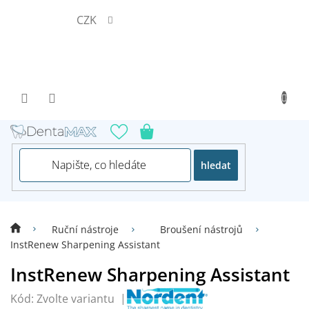
Přejít
CZK
na
obsah
hledat
Ruční nástroje
Broušení nástrojů
InstRenew Sharpening Assistant
InstRenew Sharpening Assistant
Kód:
Zvolte variantu