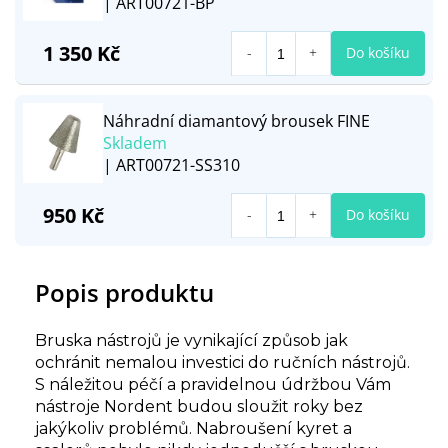
| ART00721-BP
1 350 Kč
Do košíku
Náhradní diamantový brousek FINE
Skladem
| ART00721-SS310
950 Kč
Do košíku
Popis produktu
Bruska nástrojů je vynikající způsob jak
ochránit nemalou investici do ručních nástrojů.
S náležitou péčí a pravidelnou údržbou Vám
nástroje Nordent budou sloužit roky bez
jakýkoliv problémů. Nabroušení kyret a