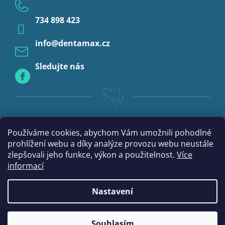
Anestezie
734 898 423
Profylaxe
info
@
dentamax.cz
Sledujte nás
Používáme cookies, abychom Vám umožnili pohodlné
prohlížení webu a díky analýze provozu webu neustále
zlepšovali jeho funkce, výkon a použitelnost.
Více
informací
Nastavení
Vytvořil Shoptet
Souhlasím
Copyright 2026
DentaMax.cz
. Všechna práva vyhrazena.