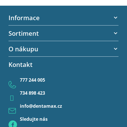
Z
á
Informace
p
a
Akční letáky
Sortiment
t
Kontaktní informace
í
Zubní výplně
O nákupu
Kontaktní formulář
Endodoncie
Obchodní podmínky
Kontakt
Provizorní korunky a můstky
Ochrana osobních údajů
Provizoria a rebáze
777 244 005
Anestezie
734 898 423
Profylaxe
info
@
dentamax.cz
Sledujte nás