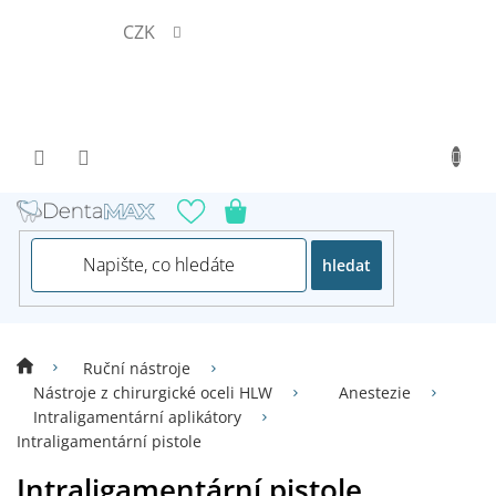
Přejít
CZK
na
obsah
hledat
Ruční nástroje
Nástroje z chirurgické oceli HLW
Anestezie
Intraligamentární aplikátory
Intraligamentární pistole
Intraligamentární pistole