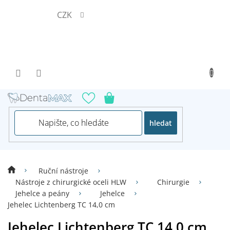
Přejít
CZK
na
obsah
hledat
Ruční nástroje
Nástroje z chirurgické oceli HLW
Chirurgie
Jehelce a peány
Jehelce
Jehelec Lichtenberg TC 14,0 cm
Jehelec Lichtenberg TC 14,0 cm