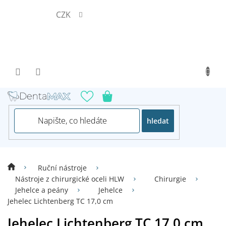
Přejít
CZK
na
obsah
hledat
Ruční nástroje
Nástroje z chirurgické oceli HLW
Chirurgie
Jehelce a peány
Jehelce
Jehelec Lichtenberg TC 17,0 cm
Jehelec Lichtenberg TC 17,0 cm