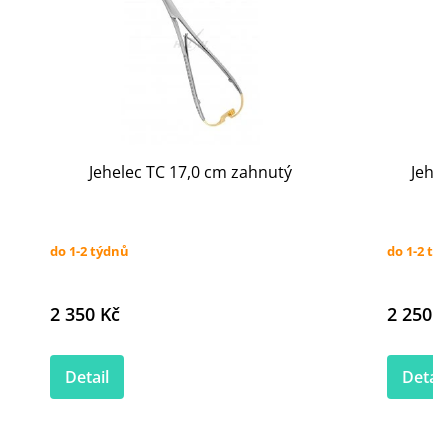
Jehelec TC 17,0 cm zahnutý
Jehe
do 1-2 týdnů
do 1-2 tý
2 350 Kč
2 250 K
Detail
Detail