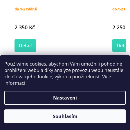
do 1-2 týdnů
do 1-2 tý
2 350 Kč
2 250 K
Detail
Detail
Používáme cookies, abychom Vám umožnili pohodlné
prohlížení webu a díky analýze provozu webu neustále
Zákazníci také nakoupili
zlepšovali jeho funkce, výkon a použitelnost.
Více
informací
Nastavení
Souhlasím