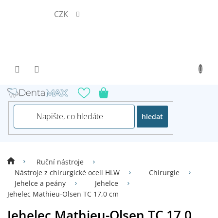
Přejít
CZK
na
obsah
hledat
Ruční nástroje
Nástroje z chirurgické oceli HLW
Chirurgie
Jehelce a peány
Jehelce
Jehelec Mathieu-Olsen TC 17,0 cm
Jehelec Mathieu-Olsen TC 17,0