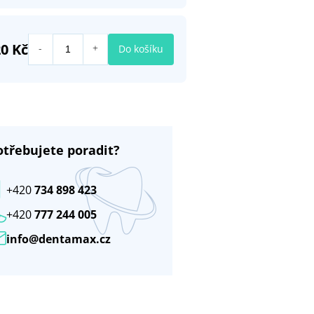
0 Kč
Do košíku
otřebujete poradit?
+420
734 898 423
+420
777 244 005
info@dentamax.cz