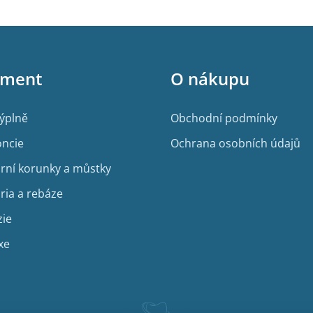
iment
O nákupu
výplně
Obchodní podmínky
ncie
Ochrana osobních údajů
rní korunky a můstky
ria a rebáze
zie
xe