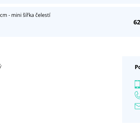
cm - mini šířka čelestí
62
P
ý