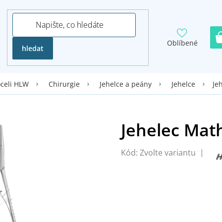
Oblíbené
hledat
Je
oceli HLW
Chirurgie
Jehelce a peány
Jehelce
Kód:
Zvolte variantu