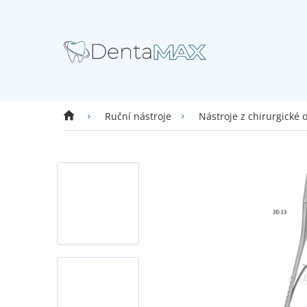
Přejít
na
obsah
Domů
Ruční nástroje
Nástroje z chirurgické 