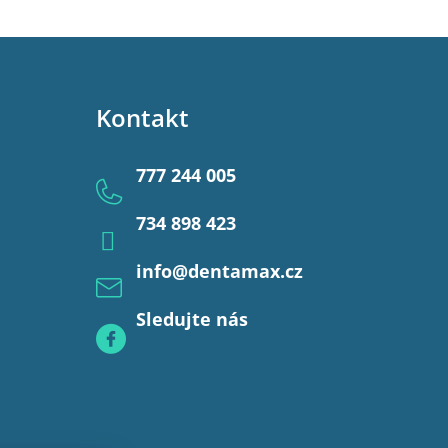
Kontakt
777 244 005
734 898 423
info
@
dentamax.cz
Sledujte nás