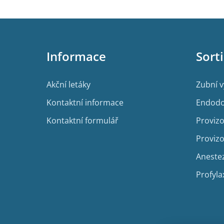
Z
á
p
Informace
Sort
a
t
í
Akční letáky
Zubní 
Kontaktní informace
Endodo
Kontaktní formulář
Provizo
Provizo
Aneste
Profyla