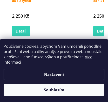
do 1-2 týdnů
do 1-2 tý
2 250 Kč
2 250 K
Detail
Detail
Používáme cookies, abychom Vám umožnili pohodlné
prohlížení webu a díky analýze provozu webu neustále
Zákazníci také nakoupili
zlepšovali jeho funkce, výkon a použitelnost.
Více
informací
Nastavení
Souhlasím