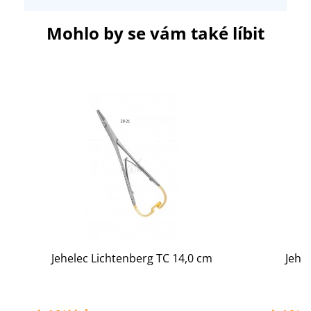
Mohlo by se vám také líbit
Jehelec Lichtenberg TC 14,0 cm
Jehe