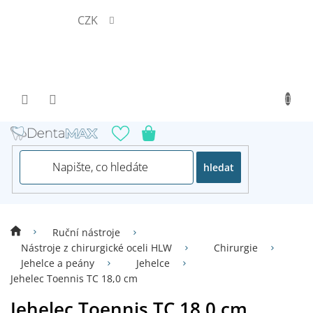
Přejít
CZK
na
obsah
hledat
Ruční nástroje
Nástroje z chirurgické oceli HLW
Chirurgie
Jehelce a peány
Jehelce
Jehelec Toennis TC 18,0 cm
Jehelec Toennis TC 18,0 cm