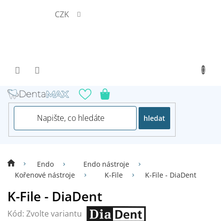
Přejít
CZK
na
obsah
hledat
Endo
Endo nástroje
Kořenové nástroje
K-File
K-File - DiaDent
K-File - DiaDent
Kód:
Zvolte variantu