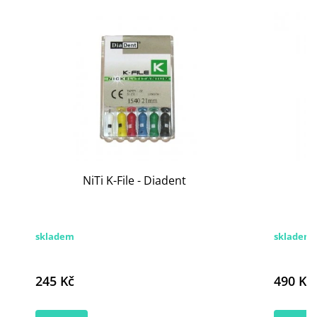
NiTi K-File - Diadent
skladem
skladem 
245 Kč
490 Kč