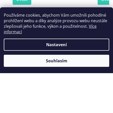
Používáme cookies, abychom Vám umožnili pohodlné
prohlížení webu a díky analýze provozu webu neustále
Zákazníci také nakoupili
zlepšovali jeho funkce, výkon a použitelnost.
Více
informací
Nastavení
Akce
Souhlasím
Hruška dlouhá 808L