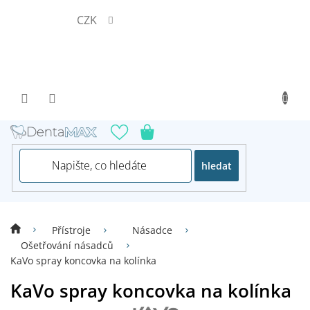
Přejít
CZK
na
obsah
hledat
Přístroje
Násadce
Ošetřování násadců
KaVo spray koncovka na kolínka
KaVo spray koncovka na kolínka