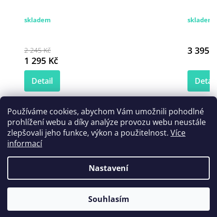
skladem
skladem 
3 395 K
2 245 Kč
1 295 Kč
Detail
Detail
Používáme cookies, abychom Vám umožnili pohodlné
prohlížení webu a díky analýze provozu webu neustále
Zákazníci také nakoupili
zlepšovali jeho funkce, výkon a použitelnost.
Více
informací
Nastavení
Akce
Souhlasím