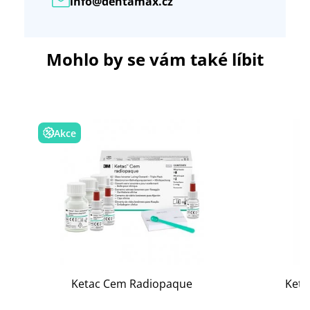
info@dentamax.cz
Mohlo by se vám také líbit
Akce
Ketac Cem Radiopaque
Keta