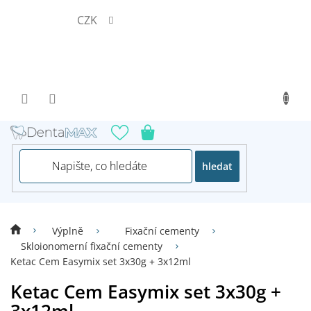
Přejít
CZK
na
obsah
hledat
Výplně
Fixační cementy
Skloionomerní fixační cementy
Ketac Cem Easymix set 3x30g + 3x12ml
Ketac Cem Easymix set 3x30g +
3x12ml