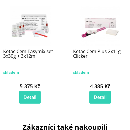
Ketac Cem Easymix set
Ketac Cem Plus 2x11g
3x30g + 3x12ml
Clicker
skladem
skladem
5 375 Kč
4 385 Kč
Detail
Detail
Zákazníci také nakoupili