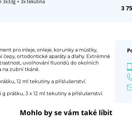
 3x33g + 3x tekutina
3 7
P
nt pro inleje, onleje, korunky a můstky,
í čepy, ortodontické aparáty a dlahy. Extrémně
trastnost, uvolňování fluoridů do okolních
 na zubní tkáně.
ášku, 12 ml tekutiny a příslušenství.
 g prášku, 3 x 12 ml tekutiny a příslušenství.
Mohlo by se vám také líbit