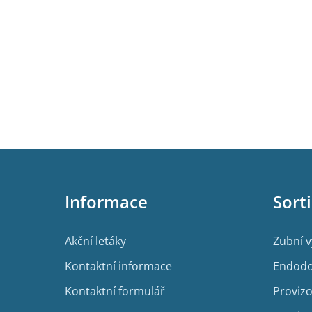
Z
á
p
Informace
Sort
a
t
í
Akční letáky
Zubní 
Kontaktní informace
Endodo
Kontaktní formulář
Provizo