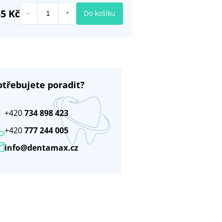
55 Kč
Do košíku
otřebujete poradit?
+420
734 898 423
+420
777 244 005
info@dentamax.cz