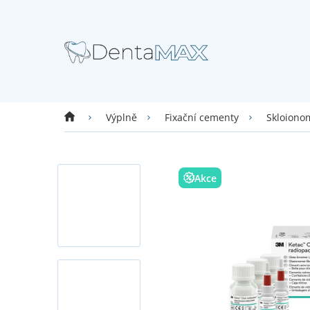
Přejít
na
obsah
Domů
Výplně
Fixační cementy
Skloionom
Akce