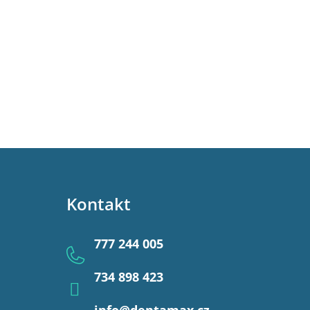
Kontakt
777 244 005
734 898 423
info
@
dentamax.cz