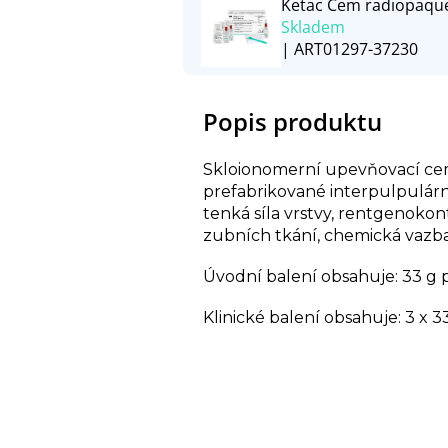
Ketac Cem radiopaque
Skladem
| ART01297-37230
Popis produktu
Skloionomerní upevňovací ceme
prefabrikované interpulpulárn
tenká síla vrstvy, rentgenokon
zubních tkání, chemická vazba
Úvodní balení obsahuje: 33 g pr
Klinické balení obsahuje: 3 x 33