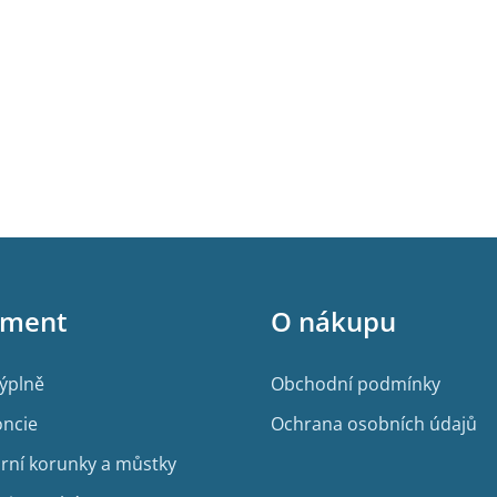
iment
O nákupu
výplně
Obchodní podmínky
ncie
Ochrana osobních údajů
rní korunky a můstky