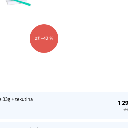
až –42 %
 33g + tekutina
1 2
2 