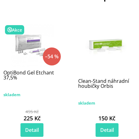
Akce
–54 %
OptiBond Gel Etchant
37,5%
Clean-Stand náhradní
houbičky Orbis
skladem
skladem
495 Kč
225 Kč
150 Kč
Detail
Detail