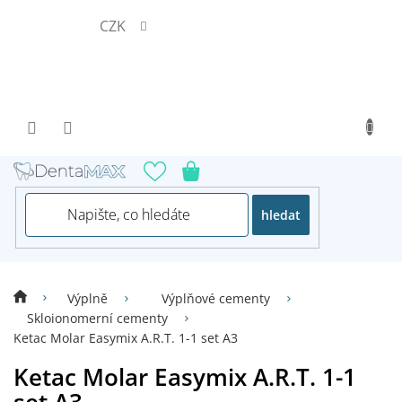
Přejít
CZK
na
obsah
hledat
Výplně
Výplňové cementy
Skloionomerní cementy
Ketac Molar Easymix A.R.T. 1-1 set A3
Ketac Molar Easymix A.R.T. 1-1
set A3