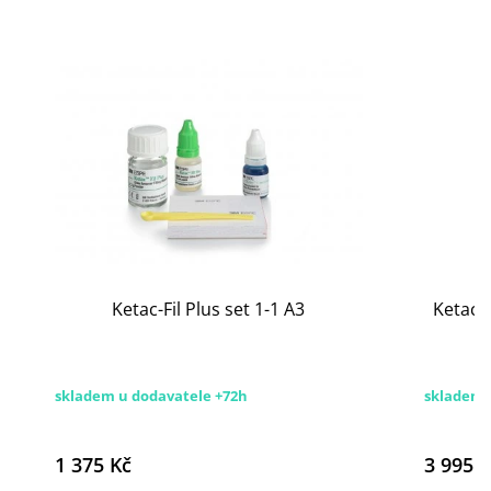
Ketac-Fil Plus set 1-1 A3
Ketac M
skladem u dodavatele +72h
skladem
1 375 Kč
3 995 K