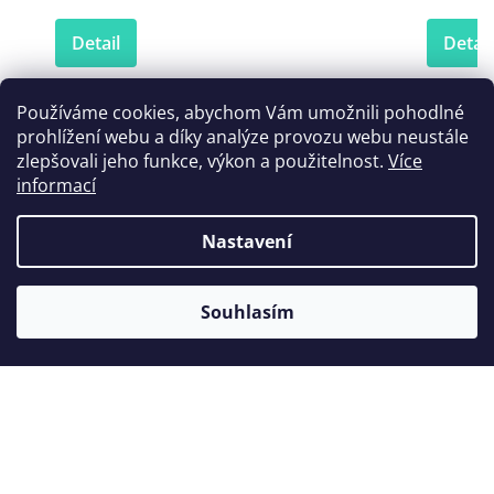
Detail
Detail
Používáme cookies, abychom Vám umožnili pohodlné
prohlížení webu a díky analýze provozu webu neustále
Zákazníci také nakoupili
zlepšovali jeho funkce, výkon a použitelnost.
Více
informací
Nastavení
Souhlasím