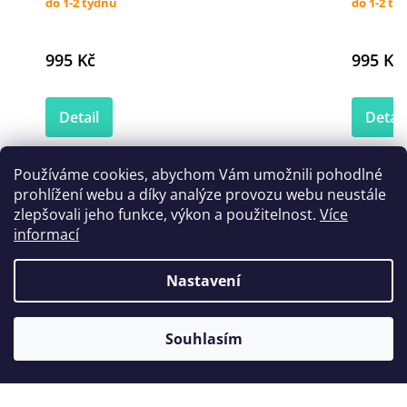
do 1-2 týdnů
do 1-2 tý
995 Kč
995 Kč
Detail
Detail
Používáme cookies, abychom Vám umožnili pohodlné
prohlížení webu a díky analýze provozu webu neustále
Zákazníci také nakoupili
zlepšovali jeho funkce, výkon a použitelnost.
Více
informací
Nastavení
Souhlasím