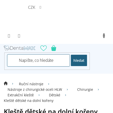
Přejít
CZK
na
obsah
hledat
Ruční nástroje
Nástroje z chirurgické oceli HLW
Chirurgie
Extrakční kleště
Dětské
Kleště dětské na dolní kořeny
Kleště dětské na dolní kořeny