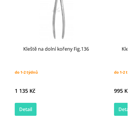
Kleště na dolní kořeny Fig.136
Kleš
do 1-2 týdnů
do 1-2 tý
1 135 Kč
995 Kč
Detail
Detail