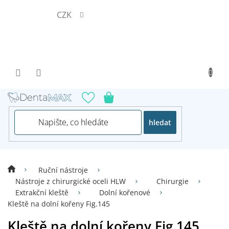
Přejít
CZK
na
obsah
hledat
Ruční nástroje
Nástroje z chirurgické oceli HLW
Chirurgie
Extrakční kleště
Dolní kořenové
Kleště na dolní kořeny Fig.145
Kleště na dolní kořeny Fig.145