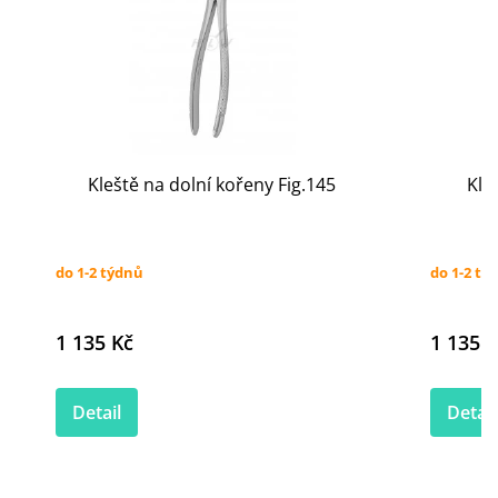
Kleště na dolní kořeny Fig.145
Kle
do 1-2 týdnů
do 1-2 tý
1 135 Kč
1 135 K
Detail
Detail