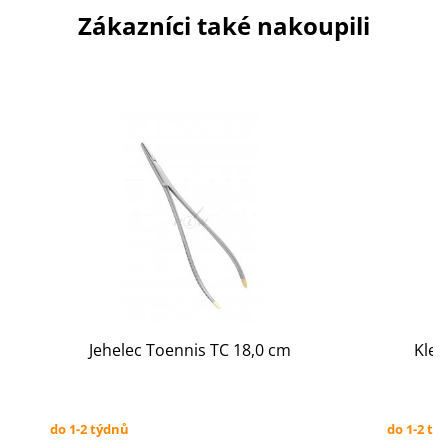
Zákazníci také nakoupili
Jehelec Toennis TC 18,0 cm
Kleš
do 1-2 týdnů
do 1-2 tý