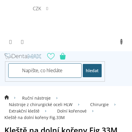
Přejít
CZK
na
obsah
hledat
Ruční nástroje
Nástroje z chirurgické oceli HLW
Chirurgie
Extrakční kleště
Dolní kořenové
Kleště na dolní kořeny Fig.33M
Kleště na dolní kořeny Fig.33M