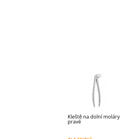
Kleště na dolní moláry
pravé
do 1-2 týdnů