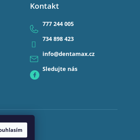
Kontakt
777 244 005
734 898 423
info
@
dentamax.cz
Sledujte nás
ouhlasím