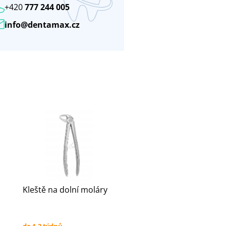
+420
777 244 005
info@dentamax.cz
Kleště na dolní moláry
do 1-2 týdnů