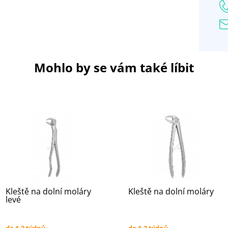
Mohlo by se vám také líbit
Kleště na dolní moláry
Kleště na dolní moláry
levé
do 1-2 týdnů
do 1-2 týdnů