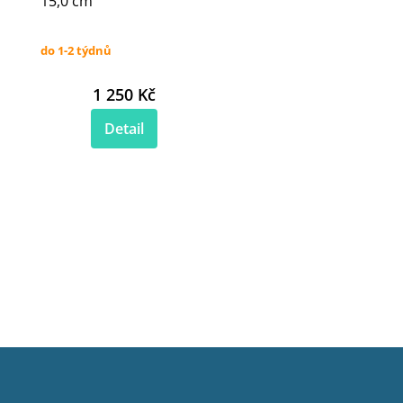
15,0 cm
do 1-2 týdnů
1 250 Kč
Detail