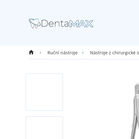
Přejít
na
obsah
Domů
Ruční nástroje
Nástroje z chirurgické 