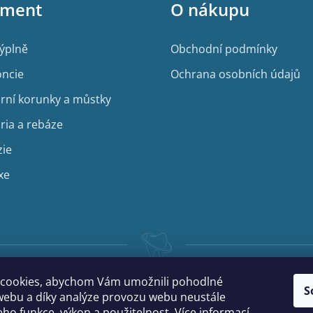
iment
O nákupu
výplně
Obchodní podmínky
ncie
Ochrana osobních údajů
rní korunky a můstky
ria a rebáze
zie
xe
cookies, abychom Vám umožnili pohodlné
S
webu a díky analýze provozu webu neustále
jeho funkce, výkon a použitelnost.
Více informací