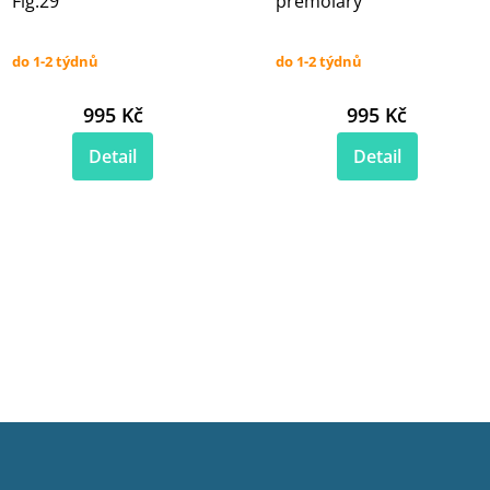
Fig.29
premoláry
do 1-2 týdnů
do 1-2 týdnů
995 Kč
995 Kč
Detail
Detail