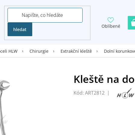
Oblíbené
hledat
oceli HLW
Chirurgie
Extrakční kleště
Dolní korunkov
Kód:
ART2812