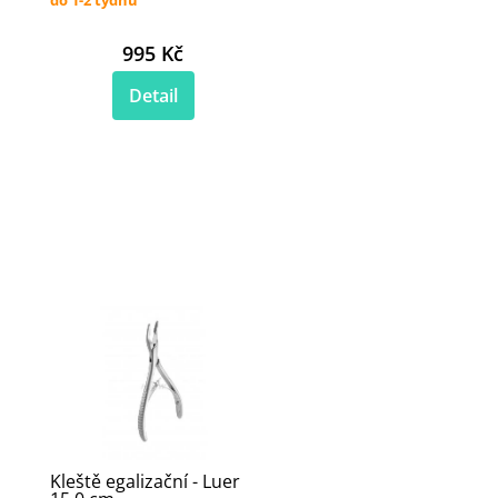
995 Kč
Detail
Kleště egalizační - Luer