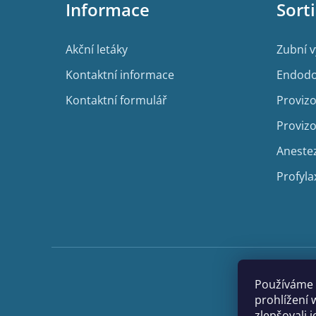
Informace
Sort
a
t
í
Akční letáky
Zubní 
Kontaktní informace
Endodo
Kontaktní formulář
Provizo
Provizo
Aneste
Profyla
Používáme 
prohlížení 
zlepšovali 