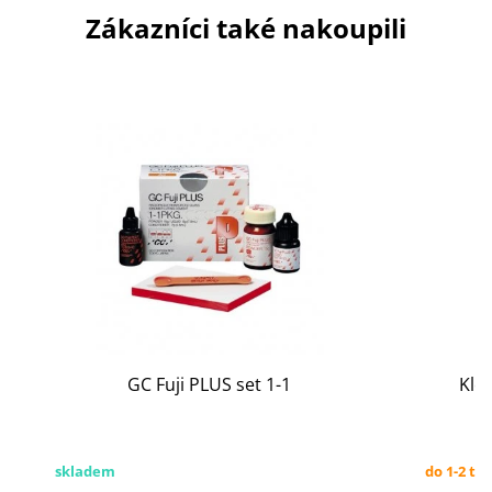
Zákazníci také nakoupili
GC Fuji PLUS set 1-1
Kle
skladem
do 1-2 tý