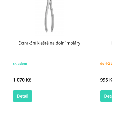
Extrakční kleště na dolní moláry
Kl
skladem
do 1-2 tý
1 070 Kč
995 Kč
Detail
Detail