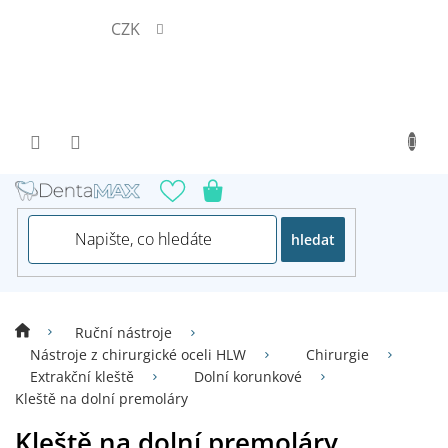
Přejít
CZK
na
obsah
hledat
Ruční nástroje
Nástroje z chirurgické oceli HLW
Chirurgie
Extrakční kleště
Dolní korunkové
Kleště na dolní premoláry
Kleště na dolní premoláry